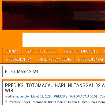
Beranda
SYAIR JITU TOGEL
PREDIKSI HONGKONG
PREDIKSI CHINA
PREDIKSI CAMBODIA
PREDIKSI JAPAN
Bulan:
Maret 2024
PREDIKSI TOTOMACAU HARI INI TANGGAL 02 AP
WIB
prediksikicau-toto
Maret 31, 2024
PREDIKSI TOTOMACAU 00:01
Co
Prediksi Togel Totomacau 00:01 hari ini Prediksi Toto Kicau Mem