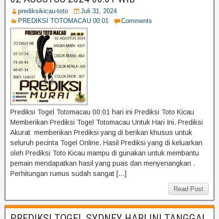
prediksikicau-toto
Juli 31, 2024
PREDIKSI TOTOMACAU 00:01
Comments
Prediksi Togel Totomacau 00:01 hari ini Prediksi Toto Kicau
Memberikan Prediksi Togel Totomacau Untuk Hari Ini. Prediksi
Akurat memberikan Prediksi yang di berikan khusus untuk
seluruh pecinta Togel Online. Hasil Prediksi yang di keluarkan
oleh Prediksi Toto Kicau mampu di gunakan untuk membantu
pemain mendapatkan hasil yang puas dan menyenangkan .
Perhitungan rumus sudah sangat […]
Read Post
PREDIKSI TOGEL SYDNEY HARI INI TANGGAL