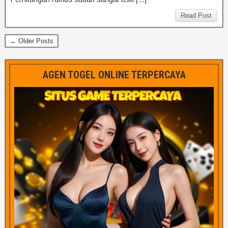
Read Post
← Older Posts
AGEN TOGEL ONLINE TERPERCAYA