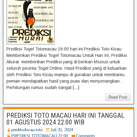
Prediksi Togel Totomacau 19:00 hari ini Prediksi Toto Kicau
Memberikan Prediksi Togel Totomacau Untuk Hari Ini. Prediksi
Akurat memberikan Prediksi yang di berikan khusus untuk
seluruh pecinta Togel Online. Hasil Prediksi yang di keluarkan
oleh Prediksi Toto Kicau mampu di gunakan untuk membantu
pemain mendapatkan hasil yang puas dan menyenangkan .
Perhitungan rumus sudah sangat […]
Read Post
PREDIKSI TOTO MACAU HARI INI TANGGAL
01 AGUSTUS 2024 22:00 WIB
prediksikicau-toto
Juli 31, 2024
PREDIKSI TOTOMACAU 22:00
Comments