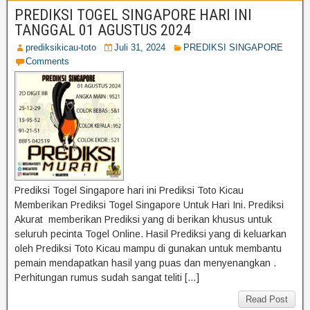
PREDIKSI TOGEL SINGAPORE HARI INI
TANGGAL 01 AGUSTUS 2024
prediksikicau-toto
Juli 31, 2024
PREDIKSI SINGAPORE
Comments
Prediksi Togel Singapore hari ini Prediksi Toto Kicau
Memberikan Prediksi Togel Singapore Untuk Hari Ini. Prediksi
Akurat memberikan Prediksi yang di berikan khusus untuk
seluruh pecinta Togel Online. Hasil Prediksi yang di keluarkan
oleh Prediksi Toto Kicau mampu di gunakan untuk membantu
pemain mendapatkan hasil yang puas dan menyenangkan .
Perhitungan rumus sudah sangat teliti […]
Read Post