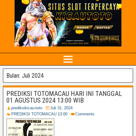
Bulan:
Juli 2024
PREDIKSI TOTOMACAU HARI INI TANGGAL
01 AGUSTUS 2024 13:00 WIB
prediksikicau-toto
Juli 31, 2024
PREDIKSI TOTOMACAU 13:00
Comments