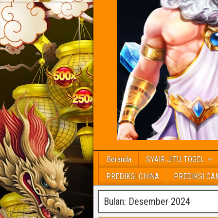
Beranda
SYAIR JITU TOGEL
PREDIKSI CHINA
PREDIKSI CA
Bulan:
Desember 2024