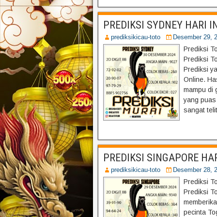
PREDIKSI SYDNEY HARI I
prediksikicau-toto
Desember 29, 
Prediksi T
Prediksi T
Prediksi y
Online. Ha
mampu di 
yang puas
sangat teli
PREDIKSI SINGAPORE HAR
prediksikicau-toto
Desember 28, 
Prediksi T
Prediksi T
memberikan
pecinta To