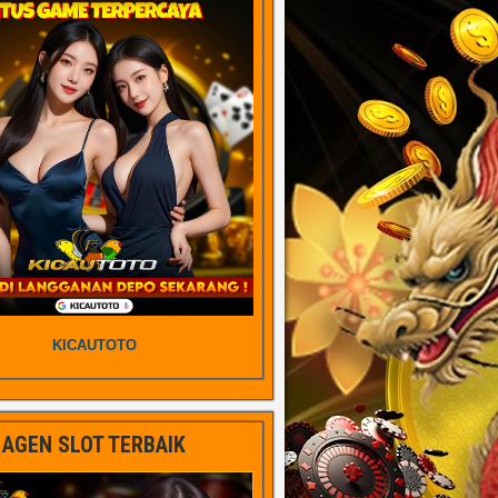
KICAUTOTO
AGEN SLOT TERBAIK