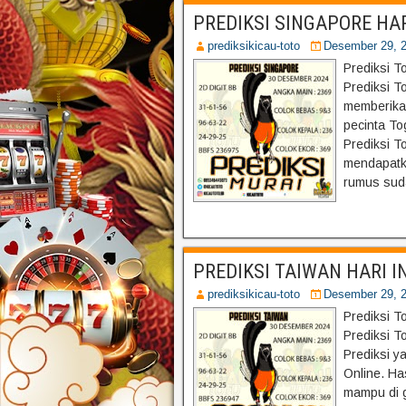
PREDIKSI SINGAPORE HAR
prediksikicau-toto
Desember 29, 
Prediksi T
Prediksi T
memberikan
pecinta To
Prediksi 
mendapatk
rumus suda
PREDIKSI TAIWAN HARI I
prediksikicau-toto
Desember 29, 
Prediksi T
Prediksi T
Prediksi y
Online. Ha
mampu di 