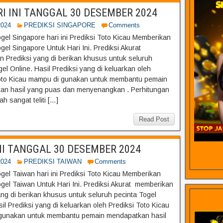
I INI TANGGAL 30 DESEMBER 2024
2024
PREDIKSI SINGAPORE
Comments
ogel Singapore hari ini Prediksi Toto Kicau Memberikan
ogel Singapore Untuk Hari Ini. Prediksi Akurat
 Prediksi yang di berikan khusus untuk seluruh
gel Online. Hasil Prediksi yang di keluarkan oleh
Toto Kicau mampu di gunakan untuk membantu pemain
an hasil yang puas dan menyenangkan . Perhitungan
h sangat teliti […]
Read Post
NI TANGGAL 30 DESEMBER 2024
2024
PREDIKSI TAIWAN
Comments
ogel Taiwan hari ini Prediksi Toto Kicau Memberikan
ogel Taiwan Untuk Hari Ini. Prediksi Akurat memberikan
ang di berikan khusus untuk seluruh pecinta Togel
sil Prediksi yang di keluarkan oleh Prediksi Toto Kicau
gunakan untuk membantu pemain mendapatkan hasil