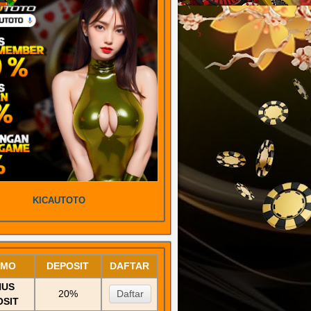
KICAUTOTO
OMO
DEPOSIT
DAFTAR
NUS
20%
Daftar
OSIT