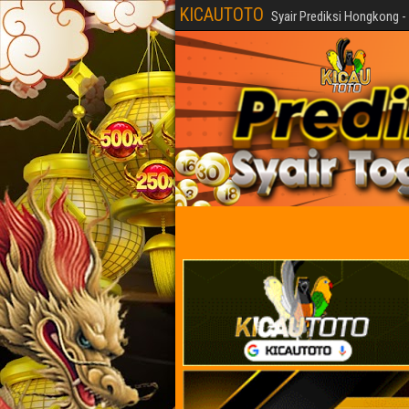
KICAUTOTO
Syair Prediksi Hongkong -