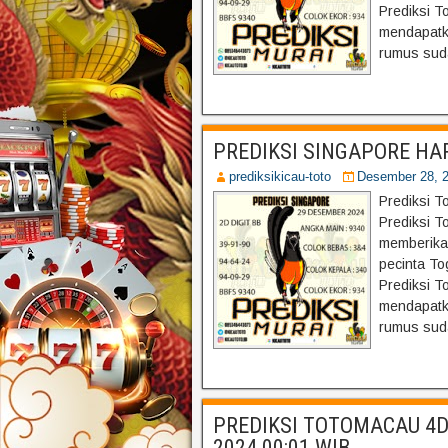
Prediksi 
mendapatk
rumus suda
PREDIKSI SINGAPORE HAR
prediksikicau-toto
Desember 28, 
Prediksi T
Prediksi T
memberikan
pecinta To
Prediksi 
mendapatk
rumus suda
PREDIKSI TOTOMACAU 4D
2024 00:01 WIB