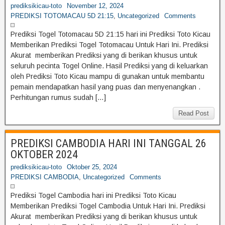
prediksikicau-toto
November 12, 2024
PREDIKSI TOTOMACAU 5D 21:15
,
Uncategorized
Comments
Prediksi Togel Totomacau 5D 21:15 hari ini Prediksi Toto Kicau
Memberikan Prediksi Togel Totomacau Untuk Hari Ini. Prediksi
Akurat memberikan Prediksi yang di berikan khusus untuk
seluruh pecinta Togel Online. Hasil Prediksi yang di keluarkan
oleh Prediksi Toto Kicau mampu di gunakan untuk membantu
pemain mendapatkan hasil yang puas dan menyenangkan .
Perhitungan rumus sudah […]
Read Post
PREDIKSI CAMBODIA HARI INI TANGGAL 26
OKTOBER 2024
prediksikicau-toto
Oktober 25, 2024
PREDIKSI CAMBODIA
,
Uncategorized
Comments
Prediksi Togel Cambodia hari ini Prediksi Toto Kicau
Memberikan Prediksi Togel Cambodia Untuk Hari Ini. Prediksi
Akurat memberikan Prediksi yang di berikan khusus untuk