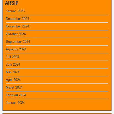
ARSIP
Januari 2025
Desember 2024
November 2024
Oktober 2024
September 2024
Agustus 2024
Juli 2024
Juni 2024
Mei 2024
April 2024
Maret 2024
Februari 2024
Januari 2024