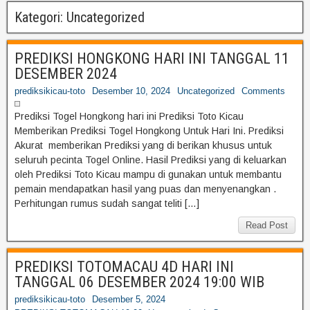
Kategori:
Uncategorized
PREDIKSI HONGKONG HARI INI TANGGAL 11
DESEMBER 2024
prediksikicau-toto
Desember 10, 2024
Uncategorized
Comments
Prediksi Togel Hongkong hari ini Prediksi Toto Kicau
Memberikan Prediksi Togel Hongkong Untuk Hari Ini. Prediksi
Akurat memberikan Prediksi yang di berikan khusus untuk
seluruh pecinta Togel Online. Hasil Prediksi yang di keluarkan
oleh Prediksi Toto Kicau mampu di gunakan untuk membantu
pemain mendapatkan hasil yang puas dan menyenangkan .
Perhitungan rumus sudah sangat teliti […]
Read Post
PREDIKSI TOTOMACAU 4D HARI INI
TANGGAL 06 DESEMBER 2024 19:00 WIB
prediksikicau-toto
Desember 5, 2024