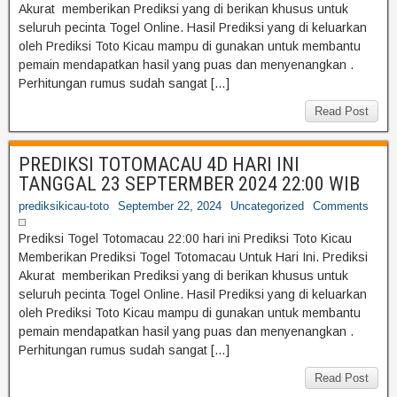
Akurat memberikan Prediksi yang di berikan khusus untuk
seluruh pecinta Togel Online. Hasil Prediksi yang di keluarkan
oleh Prediksi Toto Kicau mampu di gunakan untuk membantu
pemain mendapatkan hasil yang puas dan menyenangkan .
Perhitungan rumus sudah sangat […]
Read Post
PREDIKSI TOTOMACAU 4D HARI INI
TANGGAL 23 SEPTERMBER 2024 22:00 WIB
prediksikicau-toto
September 22, 2024
Uncategorized
Comments
Prediksi Togel Totomacau 22:00 hari ini Prediksi Toto Kicau
Memberikan Prediksi Togel Totomacau Untuk Hari Ini. Prediksi
Akurat memberikan Prediksi yang di berikan khusus untuk
seluruh pecinta Togel Online. Hasil Prediksi yang di keluarkan
oleh Prediksi Toto Kicau mampu di gunakan untuk membantu
pemain mendapatkan hasil yang puas dan menyenangkan .
Perhitungan rumus sudah sangat […]
Read Post