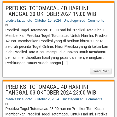
PREDIKSI TOTOMACAU 4D HARI INI
TANGGAL 20 OKTOBER 2024 19:00 WIB
prediksikicau-toto
Oktober 19, 2024
Uncategorized
Comments
Prediksi Togel Totomacau 19:00 hari ini Prediksi Toto Kicau
Memberikan Prediksi Togel Totomacau Untuk Hari Ini. Prediksi
Akurat memberikan Prediksi yang di berikan khusus untuk
seluruh pecinta Togel Online. Hasil Prediksi yang di keluarkan
oleh Prediksi Toto Kicau mampu di gunakan untuk membantu
pemain mendapatkan hasil yang puas dan menyenangkan .
Perhitungan rumus sudah sangat […]
Read Post
PREDIKSI TOTOMACAU 4D HARI INI
TANGGAL 03 OKTOBER 2024 23:00 WIB
prediksikicau-toto
Oktober 2, 2024
Uncategorized
Comments
Prediksi Togel Totomacau 23:00 hari ini Prediksi Toto Kicau
Memberikan Prediksi Togel Totomacau Untuk Hari Ini. Prediksi