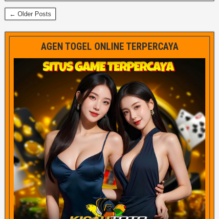
← Older Posts
AGEN TOGEL ONLINE TERPERCAYA