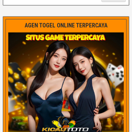
AGEN TOGEL ONLINE TERPERCAYA