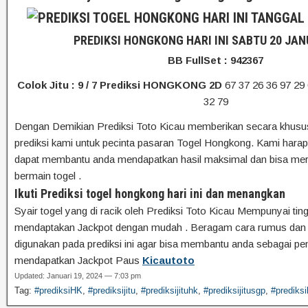
PREDIKSI HONGKONG HARI INI SABTU 20
JAN
BB FullSet : 942367
Colok Jitu : 9 / 7
Prediksi HONGKONG 2D
67 37 26 36 97 29 
32 79
Dengan Demikian Prediksi Toto Kicau memberikan secara khusu
prediksi kami untuk pecinta pasaran Togel Hongkong. Kami harap 
dapat membantu anda mendapatkan hasil maksimal dan bisa mer
bermain togel .
Ikuti Prediksi togel hongkong hari ini dan menangkan
Syair togel yang di racik oleh Prediksi Toto Kicau Mempunyai tin
mendaptakan Jackpot dengan mudah . Beragam cara rumus dan h
digunakan pada prediksi ini agar bisa membantu anda sebagai pe
mendapatkan Jackpot Paus
Kicautoto
Updated: Januari 19, 2024 — 7:03 pm
Tag:
#prediksiHK
,
#prediksijitu
,
#prediksijituhk
,
#prediksijitusgp
,
#prediksi