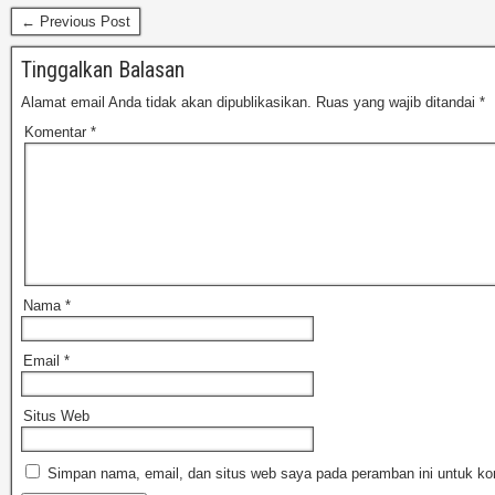
← Previous Post
Tinggalkan Balasan
Alamat email Anda tidak akan dipublikasikan.
Ruas yang wajib ditandai
*
Komentar
*
Nama
*
Email
*
Situs Web
Simpan nama, email, dan situs web saya pada peramban ini untuk ko