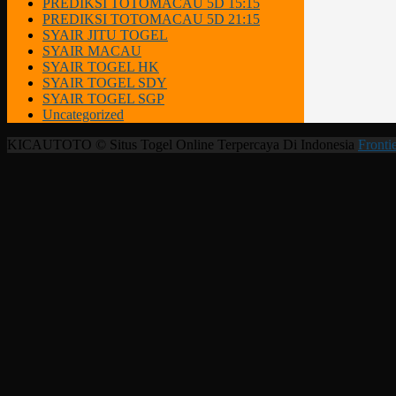
PREDIKSI TOTOMACAU 5D 15:15
PREDIKSI TOTOMACAU 5D 21:15
SYAIR JITU TOGEL
SYAIR MACAU
SYAIR TOGEL HK
SYAIR TOGEL SDY
SYAIR TOGEL SGP
Uncategorized
KICAUTOTO © Situs Togel Online Terpercaya Di Indonesia
Fronti