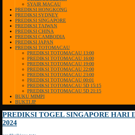
SYAIR MACAU
PREDIKSI HONGKONG
PREDIKSI SYDNEY
PREDIKSI SINGAPORE
PREDIKSI TAIWAN
PREDIKSI CHINA
PREDIKSI CAMBODIA
PREDIKSI JAPAN
PREDIKSI TOTOMACAU
PREDIKSI TOTOMACAU 13:00
PREDIKSI TOTOMACAU 16:00
PREDIKSI TOTOMACAU 19:00
PREDIKSI TOTOMACAU 22:00
PREDIKSI TOTOMACAU 23:00
PREDIKSI TOTOMACAU 00:01
PREDIKSI TOTOMACAU 5D 15:15
PREDIKSI TOTOMACAU 5D 21:15
BUKU MIMPI
BUKTI JP
PREDIKSI TOGEL SINGAPORE HARI IN
2024