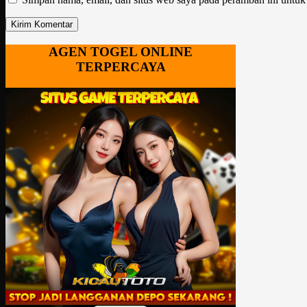
AGEN TOGEL ONLINE
TERPERCAYA