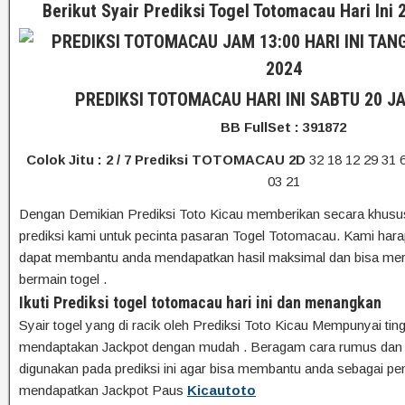
Berikut Syair Prediksi Togel Totomacau Hari Ini
PREDIKSI TOTOMACAU HARI INI SABTU 20
JA
BB FullSet : 391872
Colok Jitu : 2 / 7
Prediksi TOTOMACAU 2D
32 18 12 29 31 
03 21
Dengan Demikian Prediksi Toto Kicau memberikan secara khusu
prediksi kami untuk pecinta pasaran Togel Totomacau. Kami harap
dapat membantu anda mendapatkan hasil maksimal dan bisa mer
bermain togel .
Ikuti Prediksi togel totomacau hari ini dan menangkan
Syair togel yang di racik oleh Prediksi Toto Kicau Mempunyai tin
mendaptakan Jackpot dengan mudah . Beragam cara rumus dan h
digunakan pada prediksi ini agar bisa membantu anda sebagai pe
mendapatkan Jackpot Paus
Kicautoto