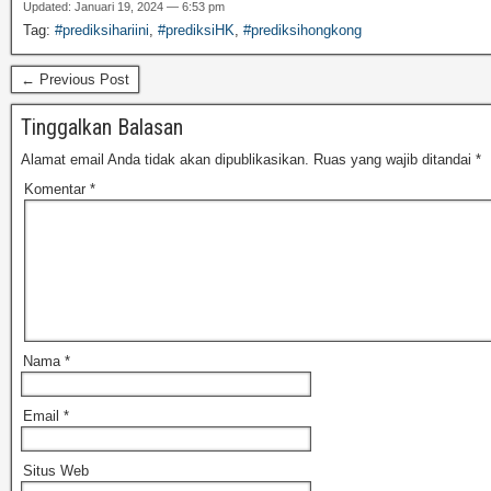
Updated: Januari 19, 2024 — 6:53 pm
Tag:
#prediksihariini
,
#prediksiHK
,
#prediksihongkong
← Previous Post
Tinggalkan Balasan
Alamat email Anda tidak akan dipublikasikan.
Ruas yang wajib ditandai
*
Komentar
*
Nama
*
Email
*
Situs Web