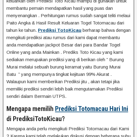
keluarkan oleh Prediksi Toto Kicau mampu di gunakan untuk
membantu pemain mendapatkan hasil yang puas dan
menyenangkan . Perhitungan rumus sudah sangat teliti melaui
Paito Angka & Hasil Result Keluaran Togel Totomacau dari
tahun ke tahun.
Prediksi TotoKicau
berharap bahwa dengan
mengikuti prediksi atau rumus dari kami dapat membantu
anda mendapatkan jackpot Besar dari para Bandar Togel
Online yang anda Mainkan . Prediks Toto Kicau yang kami
sediakan merupakan prediksi yang di berikan oleh ” Burung
Murai melalui sebuah burung keramat yaitu Burung Murai
Batu ” yang mempunya tingkat kejituan 99% Akurat .
Walaupun kami memberikan Prediksi jitu , akan tetapi jika
memiliki prediksi sendiri lebih baik mengutamakan Prediksi
sendiri dalam Bermain UTPS.
Mengapa memilih
Prediksi Totomacau Hari Ini
di PrediksiTotoKicau?
Mengapa anda perlu mengikuti Prediksi Totomacau dari Kami
? Karena kami telah melakukan diskusi dengan beberapa suhu