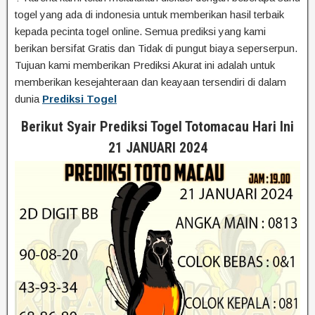
togel yang ada di indonesia untuk memberikan hasil terbaik
kepada pecinta togel online. Semua prediksi yang kami
berikan bersifat Gratis dan Tidak di pungut biaya seperserpun.
Tujuan kami memberikan Prediksi Akurat ini adalah untuk
memberikan kesejahteraan dan keayaan tersendiri di dalam
dunia
Prediksi Togel
Berikut Syair Prediksi Togel Totomacau Hari Ini
21
JANUARI
2024