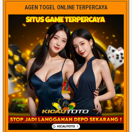
AGEN TOGEL ONLINE TERPERCAYA