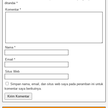
ditandai
*
Komentar
*
Nama
*
Email
*
Situs Web
Simpan nama, email, dan situs web saya pada peramban ini untuk
komentar saya berikutnya.