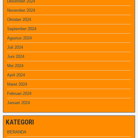
Desember 2024
November 2024
Oktober 2024
September 2024
Agustus 2024
Juli 2024
Juni 2024
Mei 2024
April 2024
Maret 2024
Februari 2024
Januari 2024
KATEGORI
BERANDA