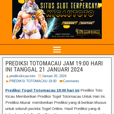
PREDIKSI TOTOMACAU JAM 19:00 HARI
INI TANGGAL 21 JANUARI 2024
prediksikicau-toto
Januari 20, 2024
PREDIKSI TOTOMACAU 19:00
Comments
Prediksi Togel Totomacau 19:00 hari ini
Prediksi Toto
Kicau Memberikan Prediksi Togel Totomacau Untuk Hari Ini.
Prediksi Akurat memberikan Prediksi yang di berikan khusus
untuk seluruh pecinta Togel Online. Hasil Prediksi yang di