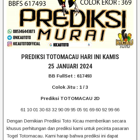
PREDIKSI TOTOMACAU HARI INI KAMIS
25
JANUARI
2024
BB FullSet : 617493
Colok Jitu : 1 / 3
Prediksi TOTOMACAU 2D
61 10 01 30 63 32 90 09 95 05 91 69 60 92 99 66
Dengan Demikian Prediksi Toto Kicau memberikan secara
khusus perhitungan dan prediksi kami untuk pecinta pasaran
Togel Totomacau. Kami harap bahwa prediksi ini dapat