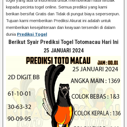
togel yang ada di indonesia untuk memberikan hasil terbaik
kepada pecinta togel online. Semua prediksi yang kami
berikan bersifat Gratis dan Tidak di pungut biaya seperserpun.
Tujuan kami memberikan Prediksi Akurat ini adalah untuk
memberikan kesejahteraan dan keayaan tersendiri di dalam
dunia
Prediksi Togel
Berikut Syair Prediksi Togel Totomacau Hari Ini
25
JANUARI
2024