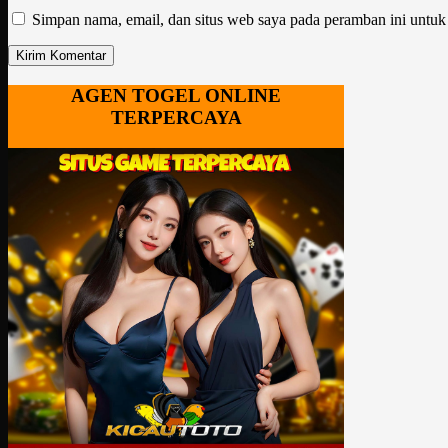
Simpan nama, email, dan situs web saya pada peramban ini untuk
AGEN TOGEL ONLINE
TERPERCAYA