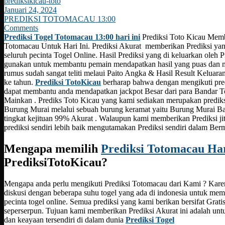
prediksikicau-toto
Januari 24, 2024
PREDIKSI TOTOMACAU 13:00
Comments
Prediksi Togel Totomacau 13:00 hari ini
Prediksi Toto Kicau Memb
Totomacau Untuk Hari Ini. Prediksi Akurat memberikan Prediksi yan
seluruh pecinta Togel Online. Hasil Prediksi yang di keluarkan oleh
gunakan untuk membantu pemain mendapatkan hasil yang puas dan 
rumus sudah sangat teliti melaui Paito Angka & Hasil Result Keluara
ke tahun.
Prediksi TotoKicau
berharap bahwa dengan mengikuti pred
dapat membantu anda mendapatkan jackpot Besar dari para Bandar T
Mainkan . Prediks Toto Kicau yang kami sediakan merupakan prediksi
Burung Murai melalui sebuah burung keramat yaitu Burung Murai 
tingkat kejituan 99% Akurat . Walaupun kami memberikan Prediksi jitu
prediksi sendiri lebih baik mengutamakan Prediksi sendiri dalam Be
Mengapa memilih
Prediksi Totomacau Har
PrediksiTotoKicau?
Mengapa anda perlu mengikuti Prediksi Totomacau dari Kami ? Kare
diskusi dengan beberapa suhu togel yang ada di indonesia untuk memb
pecinta togel online. Semua prediksi yang kami berikan bersifat Grati
seperserpun. Tujuan kami memberikan Prediksi Akurat ini adalah un
dan keayaan tersendiri di dalam dunia
Prediksi Togel