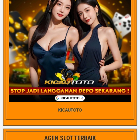
KICAUTOTO
AGEN SLOT TERBAIK