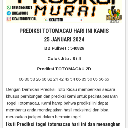
PREDIKSI TOTOMACAU HARI INI KAMIS
25
JANUARI
2024
BB FullSet : 540826
Colok Jitu : 8 / 4
Prediksi TOTOMACAU 2D
08 80 58 28 68 82 24 42 45 54 86 85 50 05 56 65
Dengan Demikian Prediksi Toto Kicau memberikan secara
khusus perhitungan dan prediksi kami untuk pecinta pasaran
Togel Totomacau. Kami harap bahwa prediksi ini dapat
membantu anda mendapatkan hasil maksimal dan bisa
merasakan jackpot dalam bermain togel .
Ikuti Prediksi togel totomacau hari ini dan menangkan