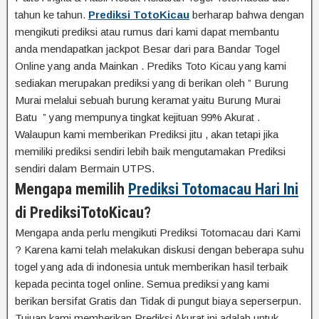
tahun ke tahun.
Prediksi TotoKicau
berharap bahwa dengan
mengikuti prediksi atau rumus dari kami dapat membantu
anda mendapatkan jackpot Besar dari para Bandar Togel
Online yang anda Mainkan . Prediks Toto Kicau yang kami
sediakan merupakan prediksi yang di berikan oleh ” Burung
Murai melalui sebuah burung keramat yaitu Burung Murai
Batu ” yang mempunya tingkat kejituan 99% Akurat .
Walaupun kami memberikan Prediksi jitu , akan tetapi jika
memiliki prediksi sendiri lebih baik mengutamakan Prediksi
sendiri dalam Bermain UTPS.
Mengapa memilih
Prediksi Totomacau Hari Ini
di PrediksiTotoKicau?
Mengapa anda perlu mengikuti Prediksi Totomacau dari Kami
? Karena kami telah melakukan diskusi dengan beberapa suhu
togel yang ada di indonesia untuk memberikan hasil terbaik
kepada pecinta togel online. Semua prediksi yang kami
berikan bersifat Gratis dan Tidak di pungut biaya seperserpun.
Tujuan kami memberikan Prediksi Akurat ini adalah untuk