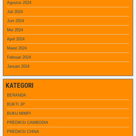
Agustus 2024
Juli 2024
Juni 2024
Mei 2024
April 2024
Maret 2024
Februari 2024
Januari 2024
KATEGORI
BERANDA
BUKTI JP
BUKU MIMPI
PREDIKSI CAMBODIA
PREDIKSI CHINA