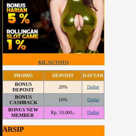
KICAUTOTO
PROMO
DEPOSIT
DAFTAR
BONUS
20%
Daftar
DEPOSIT
BONUS
10%
Daftar
CASHBACK
BONUS NEW
Rp. 10.000,-
Daftar
MEMBER
ARSIP