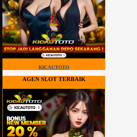
KICAUTOTO
AGEN SLOT TERBAIK