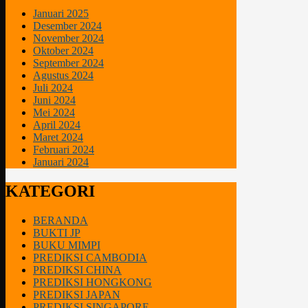
Januari 2025
Desember 2024
November 2024
Oktober 2024
September 2024
Agustus 2024
Juli 2024
Juni 2024
Mei 2024
April 2024
Maret 2024
Februari 2024
Januari 2024
KATEGORI
BERANDA
BUKTI JP
BUKU MIMPI
PREDIKSI CAMBODIA
PREDIKSI CHINA
PREDIKSI HONGKONG
PREDIKSI JAPAN
PREDIKSI SINGAPORE