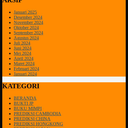
ARSIP
Januari 2025
Desember 2024
November 2024
Oktober 2024
September 2024
Agustus 2024
Juli 2024
Juni 2024
Mei 2024
April 2024
Maret 2024
Februari 2024
Januari 2024
KATEGORI
BERANDA
BUKTI JP
BUKU MIMPI
PREDIKSI CAMBODIA
PREDIKSI CHINA
PREDIKSI HONGKONG