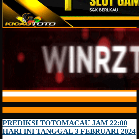
PREDIKSI TOTOMACAU JAM 22:00
HARI INI TANGGAL 3 FEBRUARI 2024