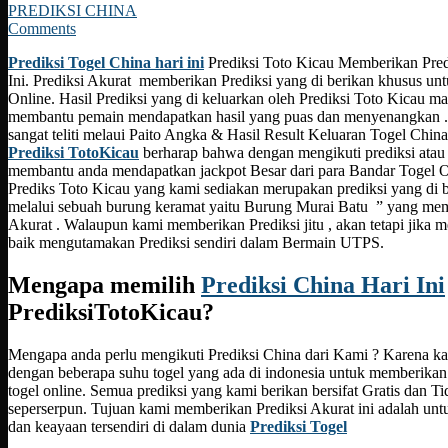
PREDIKSI CHINA
Comments
Prediksi Togel China hari ini
Prediksi Toto Kicau Memberikan Pred
Ini. Prediksi Akurat memberikan Prediksi yang di berikan khusus unt
Online. Hasil Prediksi yang di keluarkan oleh Prediksi Toto Kicau 
membantu pemain mendapatkan hasil yang puas dan menyenangkan .
sangat teliti melaui Paito Angka & Hasil Result Keluaran Togel China
Prediksi TotoKicau
berharap bahwa dengan mengikuti prediksi atau 
membantu anda mendapatkan jackpot Besar dari para Bandar Togel O
Prediks Toto Kicau yang kami sediakan merupakan prediksi yang di 
melalui sebuah burung keramat yaitu Burung Murai Batu ” yang mem
Akurat . Walaupun kami memberikan Prediksi jitu , akan tetapi jika me
baik mengutamakan Prediksi sendiri dalam Bermain UTPS.
Mengapa memilih
Prediksi China Hari Ini
PrediksiTotoKicau?
Mengapa anda perlu mengikuti Prediksi China dari Kami ? Karena ka
dengan beberapa suhu togel yang ada di indonesia untuk memberikan h
togel online. Semua prediksi yang kami berikan bersifat Gratis dan Ti
seperserpun. Tujuan kami memberikan Prediksi Akurat ini adalah un
dan keayaan tersendiri di dalam dunia
Prediksi Togel