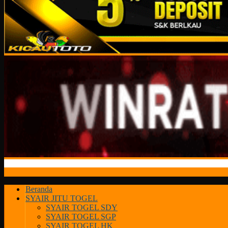
Beranda
SYAIR JITU TOGEL
SYAIR TOGEL SDY
SYAIR TOGEL SGP
SYAIR TOGEL HK