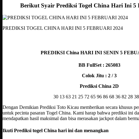
Berikut Syair Prediksi Togel China Hari Ini 5
PREDIKSI TOGEL CHINA HARI INI 5 FEBRUARI 2024
PREDIKSI China HARI INI SENIN 5
FEBU
BB FullSet : 265083
Colok Jitu : 2 / 3
Prediksi China 2D
30 13 63 21 25 72 65 96 86 68 36 82 28 38
Dengan Demikian Prediksi Toto Kicau memberikan secara khusus per
untuk pecinta pasaran Togel China. Kami harap bahwa prediksi ini 
mendapatkan hasil maksimal dan bisa merasakan jackpot dalam bermai
Ikuti Prediksi togel China hari ini dan menangkan