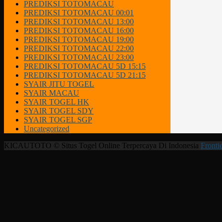
PREDIKSI TOTOMACAU
PREDIKSI TOTOMACAU 00:01
PREDIKSI TOTOMACAU 13:00
PREDIKSI TOTOMACAU 16:00
PREDIKSI TOTOMACAU 19:00
PREDIKSI TOTOMACAU 22:00
PREDIKSI TOTOMACAU 23:00
PREDIKSI TOTOMACAU 5D 15:15
PREDIKSI TOTOMACAU 5D 21:15
SYAIR JITU TOGEL
SYAIR MACAU
SYAIR TOGEL HK
SYAIR TOGEL SDY
SYAIR TOGEL SGP
Uncategorized
KICAUTOTO © Situs Togel Online Terpercaya Di Indonesia
Fronti