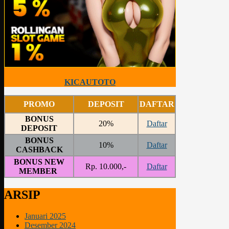
KICAUTOTO
PROMO
DEPOSIT
DAFTAR
BONUS
20%
Daftar
DEPOSIT
BONUS
10%
Daftar
CASHBACK
BONUS NEW
Rp. 10.000,-
Daftar
MEMBER
ARSIP
Januari 2025
Desember 2024