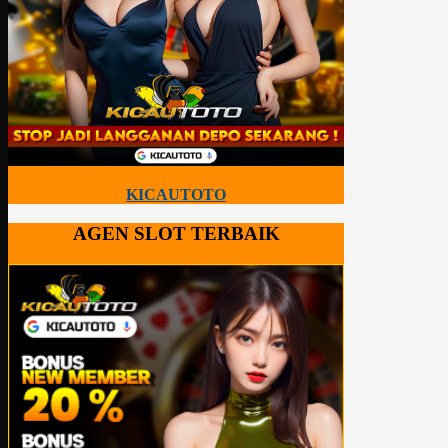
KICAUTOTO
AGEN SLOT TERBAIK