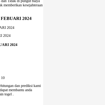
s dan Tidak di pungut biaya
tuk memberikan kesejahteraan
5
FEBUARI
2024
I 2024
UARI
2024
 10
hitungan dan prediksi kami
i dapat membantu anda
n togel .