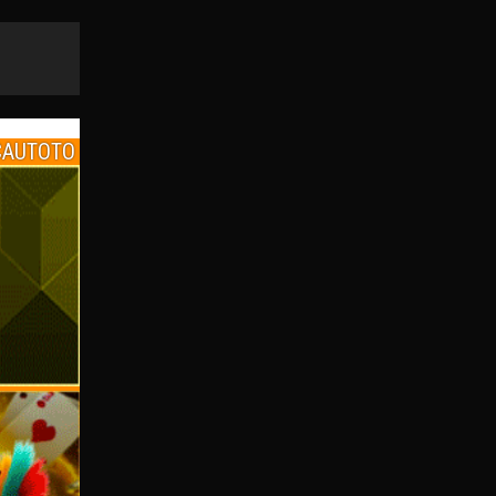
ENYEDIAKAN PREDIKSI TOGEL TER AKURAT SEPERTI PR