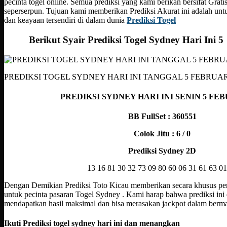
pecinta togel online. Semua prediksi yang kami berikan bersifat Grati
seperserpun. Tujuan kami memberikan Prediksi Akurat ini adalah un
dan keayaan tersendiri di dalam dunia
Prediksi Togel
Berikut Syair Prediksi Togel Sydney Hari Ini 
PREDIKSI TOGEL SYDNEY HARI INI TANGGAL 5 FEBRUAR
PREDIKSI SYDNEY HARI INI SENIN 5
FEB
BB FullSet : 360551
Colok Jitu : 6 / 0
Prediksi Sydney 2D
13 16 81 30 32 73 09 80 60 06 31 61 63 01
Dengan Demikian Prediksi Toto Kicau memberikan secara khusus per
untuk pecinta pasaran Togel Sydney . Kami harap bahwa prediksi in
mendapatkan hasil maksimal dan bisa merasakan jackpot dalam bermai
Ikuti Prediksi togel sydney hari ini dan menangkan