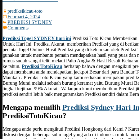
prediksikicau-toto
Februari 4, 2024
PREDIKSI SYDNEY
Comments
Prediksi Togel SYDNEY hari ini
Prediksi Toto Kicau Memberikan 
Untuk Hari Ini. Prediksi Akurat memberikan Prediksi yang di berika
pecinta Togel Online. Hasil Prediksi yang di keluarkan oleh Prediks
gunakan untuk membantu pemain mendapatkan hasil yang puas dan 
rumus sudah sangat teliti melaui Paito Angka & Hasil Result Keluar
ke tahun.
Prediksi TotoKicau
berharap bahwa dengan mengikuti pred
dapat membantu anda mendapatkan jackpot Besar dari para Bandar T
Mainkan . Prediks Toto Kicau yang kami sediakan merupakan prediksi
Burung Murai melalui sebuah burung keramat yaitu Burung Murai 
tingkat kejituan 99% Akurat . Walaupun kami memberikan Prediksi jitu
prediksi sendiri lebih baik mengutamakan Prediksi sendiri dalam Be
Mengapa memilih
Prediksi Sydney Hari In
PrediksiTotoKicau?
Mengapa anda perlu mengikuti Prediksi Hongkong dari Kami ? Kare
diskusi dengan beberapa suhu togel yang ada di indonesia untuk memb