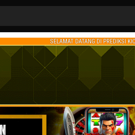
SELAMAT DATANG DI PREDIKSI KICAUTOTO M