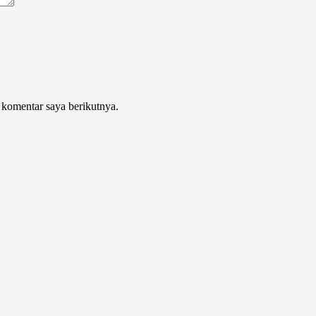
 komentar saya berikutnya.