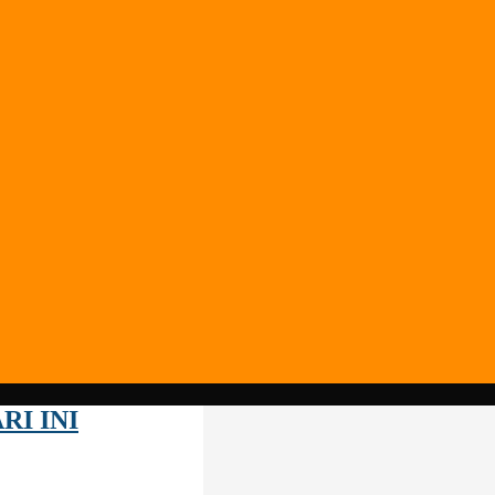
RI INI