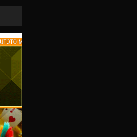
NYEDIAKAN PREDIKSI TOGEL TER AKURAT SEPERTI PRED