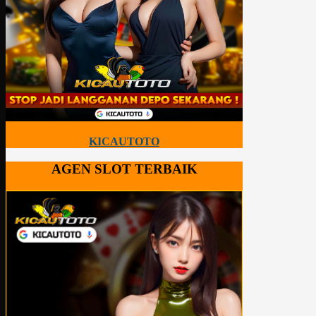
KICAUTOTO
AGEN SLOT TERBAIK