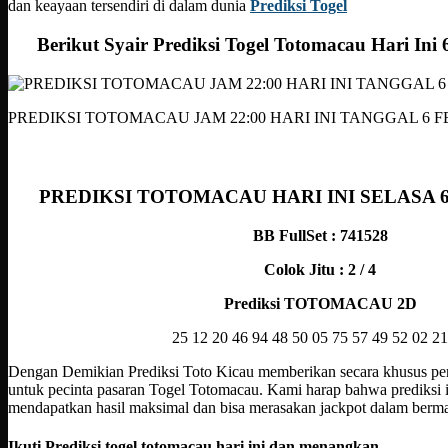
dan keayaan tersendiri di dalam dunia
Prediksi Togel
Berikut Syair Prediksi Togel Totomacau Hari Ini
PREDIKSI TOTOMACAU JAM 22:00 HARI INI TANGGAL 6 F
PREDIKSI TOTOMACAU HARI INI SELASA 
BB FullSet : 741528
Colok Jitu : 2 / 4
Prediksi TOTOMACAU 2D
25 12 20 46 94 48 50 05 75 57 49 52 02 21
Dengan Demikian Prediksi Toto Kicau memberikan secara khusus per
untuk pecinta pasaran Togel Totomacau. Kami harap bahwa prediksi 
mendapatkan hasil maksimal dan bisa merasakan jackpot dalam bermai
Ikuti Prediksi togel totomacau hari ini dan menangkan