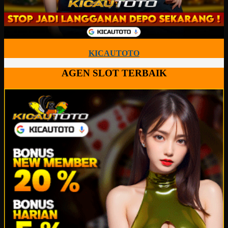
KICAUTOTO
AGEN SLOT TERBAIK