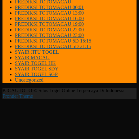
PREDIKSI TOTOMACAU
PREDIKSI TOTOMACAU 00:01
PREDIKSI TOTOMACAU 13:00
PREDIKSI TOTOMACAU 16:00
PREDIKSI TOTOMACAU 19:00
PREDIKSI TOTOMACAU 22:00
PREDIKSI TOTOMACAU 23:00
PREDIKSI TOTOMACAU 5D 15:15
PREDIKSI TOTOMACAU 5D 21:15
SYAIR JITU TOGEL
SYAIR MACAU
SYAIR TOGEL HK
SYAIR TOGEL SDY
SYAIR TOGEL SGP
Uncategorized
KICAUTOTO © Situs Togel Online Terpercaya Di Indonesia
Frontier Theme