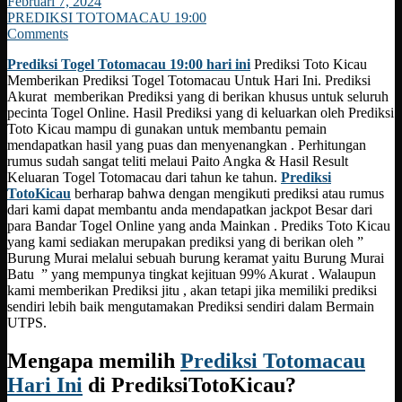
Februari 7, 2024
PREDIKSI TOTOMACAU 19:00
Comments
Prediksi Togel Totomacau 19:00 hari ini
Prediksi Toto Kicau
Memberikan Prediksi Togel Totomacau Untuk Hari Ini. Prediksi
Akurat memberikan Prediksi yang di berikan khusus untuk seluruh
pecinta Togel Online. Hasil Prediksi yang di keluarkan oleh Prediksi
Toto Kicau mampu di gunakan untuk membantu pemain
mendapatkan hasil yang puas dan menyenangkan . Perhitungan
rumus sudah sangat teliti melaui Paito Angka & Hasil Result
Keluaran Togel Totomacau dari tahun ke tahun.
Prediksi
TotoKicau
berharap bahwa dengan mengikuti prediksi atau rumus
dari kami dapat membantu anda mendapatkan jackpot Besar dari
para Bandar Togel Online yang anda Mainkan . Prediks Toto Kicau
yang kami sediakan merupakan prediksi yang di berikan oleh ”
Burung Murai melalui sebuah burung keramat yaitu Burung Murai
Batu ” yang mempunya tingkat kejituan 99% Akurat . Walaupun
kami memberikan Prediksi jitu , akan tetapi jika memiliki prediksi
sendiri lebih baik mengutamakan Prediksi sendiri dalam Bermain
UTPS.
Mengapa memilih
Prediksi Totomacau
Hari Ini
di PrediksiTotoKicau?