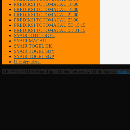
PREDIKSI TOTOMACAU 16:00
PREDIKSI TOTOMACAU 19:00
PREDIKSI TOTOMACAU 22:00
PREDIKSI TOTOMACAU 23:00
PREDIKSI TOTOMACAU 5D 15:15
PREDIKSI TOTOMACAU 5D 21:15
SYAIR JITU TOGEL
SYAIR MACAU
SYAIR TOGEL HK
SYAIR TOGEL SDY
SYAIR TOGEL SGP
Uncategorized
KICAUTOTO © Situs Togel Online Terpercaya Di Indonesia
Fronti