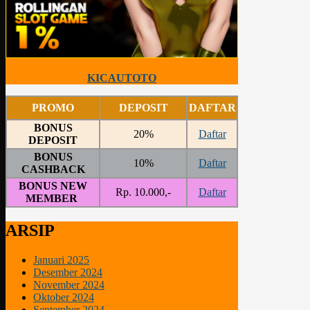
KICAUTOTO
PROMO
DEPOSIT
DAFTAR
BONUS
20%
Daftar
DEPOSIT
BONUS
10%
Daftar
CASHBACK
BONUS NEW
Rp. 10.000,-
Daftar
MEMBER
ARSIP
Januari 2025
Desember 2024
November 2024
Oktober 2024
September 2024