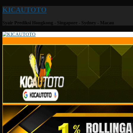
KICAUTOTO
Syair Prediksi Hongkong - Singapore - Sydney - Macau