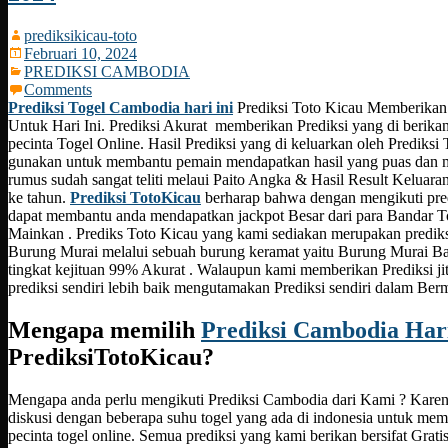
prediksikicau-toto
Februari 10, 2024
PREDIKSI CAMBODIA
Comments
Prediksi Togel Cambodia hari ini
Prediksi Toto Kicau Memberikan
Untuk Hari Ini. Prediksi Akurat memberikan Prediksi yang di berika
pecinta Togel Online. Hasil Prediksi yang di keluarkan oleh Prediks
gunakan untuk membantu pemain mendapatkan hasil yang puas dan 
rumus sudah sangat teliti melaui Paito Angka & Hasil Result Keluar
ke tahun.
Prediksi TotoKicau
berharap bahwa dengan mengikuti pred
dapat membantu anda mendapatkan jackpot Besar dari para Bandar T
Mainkan . Prediks Toto Kicau yang kami sediakan merupakan prediksi
Burung Murai melalui sebuah burung keramat yaitu Burung Murai 
tingkat kejituan 99% Akurat . Walaupun kami memberikan Prediksi jitu
prediksi sendiri lebih baik mengutamakan Prediksi sendiri dalam Be
Mengapa memilih
Prediksi Cambodia Hari
PrediksiTotoKicau?
Mengapa anda perlu mengikuti Prediksi Cambodia dari Kami ? Karen
diskusi dengan beberapa suhu togel yang ada di indonesia untuk memb
pecinta togel online. Semua prediksi yang kami berikan bersifat Grati