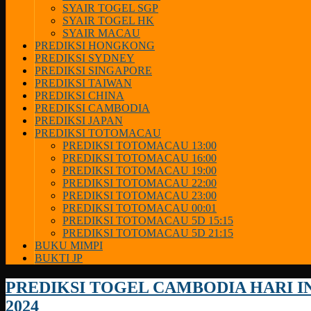
SYAIR TOGEL SGP
SYAIR TOGEL HK
SYAIR MACAU
PREDIKSI HONGKONG
PREDIKSI SYDNEY
PREDIKSI SINGAPORE
PREDIKSI TAIWAN
PREDIKSI CHINA
PREDIKSI CAMBODIA
PREDIKSI JAPAN
PREDIKSI TOTOMACAU
PREDIKSI TOTOMACAU 13:00
PREDIKSI TOTOMACAU 16:00
PREDIKSI TOTOMACAU 19:00
PREDIKSI TOTOMACAU 22:00
PREDIKSI TOTOMACAU 23:00
PREDIKSI TOTOMACAU 00:01
PREDIKSI TOTOMACAU 5D 15:15
PREDIKSI TOTOMACAU 5D 21:15
BUKU MIMPI
BUKTI JP
PREDIKSI TOGEL CAMBODIA HARI IN
2024