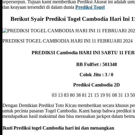
seperserpun. Tujuan kami memberikan Prediksi Akurat ini adalah un
dan keayaan tersendiri di dalam dunia
Prediksi Togel
Berikut Syair Prediksi Togel Cambodia Hari Ini 
PREDIKSI TOGEL CAMBODIA HARI INI 11 FEBRUARI 2024
PREDIKSI Cambodia HARI INI SABTU 11 FE
BB FullSet : 501348
Colok Jitu : 3 / 0
Prediksi Cambodia 2D
03 13 83 80 38 81 21 15 19 91 08 31 13 50
Dengan Demikian Prediksi Toto Kicau memberikan secara khusus per
untuk pecinta pasaran Togel Cambodia. Kami harap bahwa prediksi 
mendapatkan hasil maksimal dan bisa merasakan jackpot dalam bermai
Ikuti Prediksi togel Cambodia hari ini dan menangkan