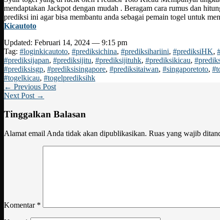
mendaptakan Jackpot dengan mudah . Beragam cara rumus dan hitun
prediksi ini agar bisa membantu anda sebagai pemain togel untuk me
Kicautoto
Updated: Februari 14, 2024 — 9:15 pm
Tag:
#loginkicautoto
,
#prediksichina
,
#prediksihariini
,
#prediksiHK
,
#prediksijapan
,
#prediksijitu
,
#prediksijituhk
,
#prediksikicau
,
#prediks
#prediksisgp
,
#prediksisingapore
,
#prediksitaiwan
,
#singaporetoto
,
#t
#togelkicau
,
#togelprediksihk
← Previous Post
Next Post →
Tinggalkan Balasan
Alamat email Anda tidak akan dipublikasikan.
Ruas yang wajib ditan
Komentar
*