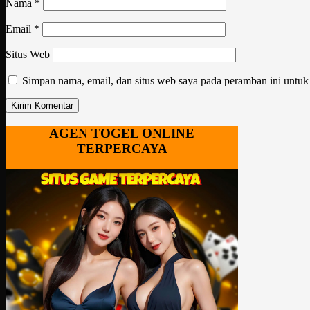
Nama
*
Email
*
Situs Web
Simpan nama, email, dan situs web saya pada peramban ini untuk
AGEN TOGEL ONLINE
TERPERCAYA