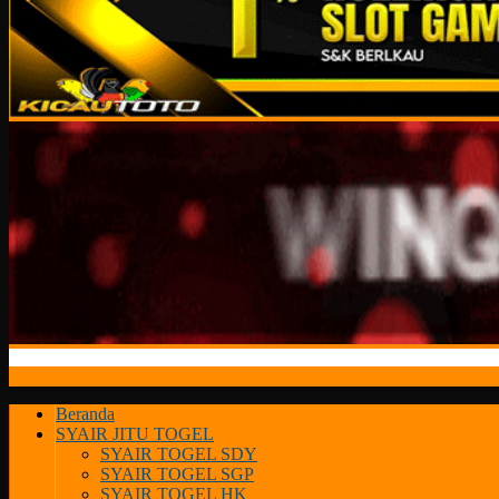
Beranda
SYAIR JITU TOGEL
SYAIR TOGEL SDY
SYAIR TOGEL SGP
SYAIR TOGEL HK