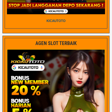
KICAUTOTO
AGEN SLOT TERBAIK