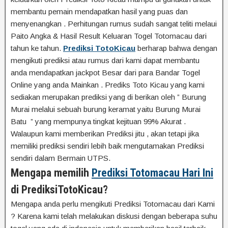
membantu pemain mendapatkan hasil yang puas dan
menyenangkan . Perhitungan rumus sudah sangat teliti melaui
Paito Angka & Hasil Result Keluaran Togel Totomacau dari
tahun ke tahun.
Prediksi TotoKicau
berharap bahwa dengan
mengikuti prediksi atau rumus dari kami dapat membantu
anda mendapatkan jackpot Besar dari para Bandar Togel
Online yang anda Mainkan . Prediks Toto Kicau yang kami
sediakan merupakan prediksi yang di berikan oleh ” Burung
Murai melalui sebuah burung keramat yaitu Burung Murai
Batu ” yang mempunya tingkat kejituan 99% Akurat .
Walaupun kami memberikan Prediksi jitu , akan tetapi jika
memiliki prediksi sendiri lebih baik mengutamakan Prediksi
sendiri dalam Bermain UTPS.
Mengapa memilih
Prediksi Totomacau Hari Ini
di PrediksiTotoKicau?
Mengapa anda perlu mengikuti Prediksi Totomacau dari Kami
? Karena kami telah melakukan diskusi dengan beberapa suhu