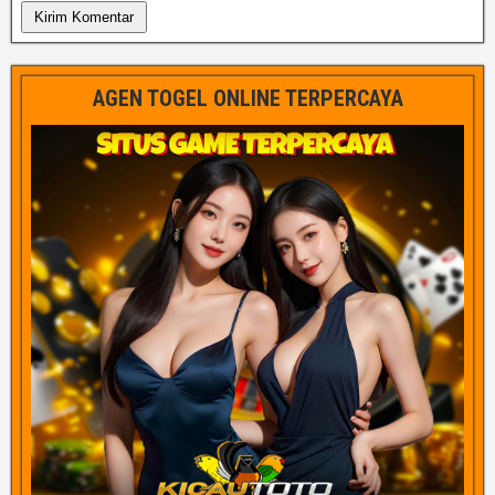
AGEN TOGEL ONLINE TERPERCAYA