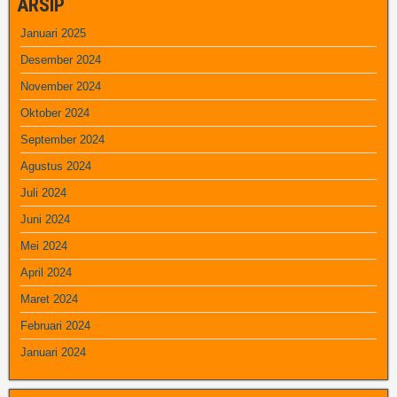
ARSIP
Januari 2025
Desember 2024
November 2024
Oktober 2024
September 2024
Agustus 2024
Juli 2024
Juni 2024
Mei 2024
April 2024
Maret 2024
Februari 2024
Januari 2024