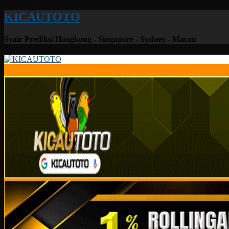
KICAUTOTO
Syair Prediksi Hongkong - Singapore - Sydney - Macau