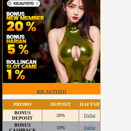
KICAUTOTO
PROMO
DEPOSIT
DAFTAR
BONUS
20%
Daftar
DEPOSIT
BONUS
10%
Daftar
CASHBACK