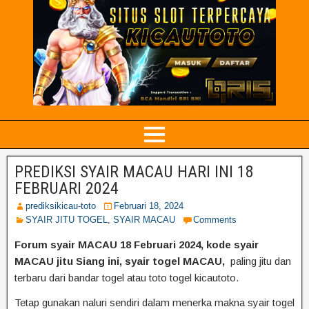
PREDIKSI SYAIR MACAU HARI INI 18
FEBRUARI 2024
prediksikicau-toto
Februari 18, 2024
SYAIR JITU TOGEL
,
SYAIR MACAU
Comments
Forum syair MACAU 18 Februari 2024, kode syair
MACAU jitu Siang ini, syair togel MACAU,
paling jitu dan
terbaru dari bandar togel atau toto togel kicautoto.
Tetap gunakan naluri sendiri dalam menerka makna syair togel