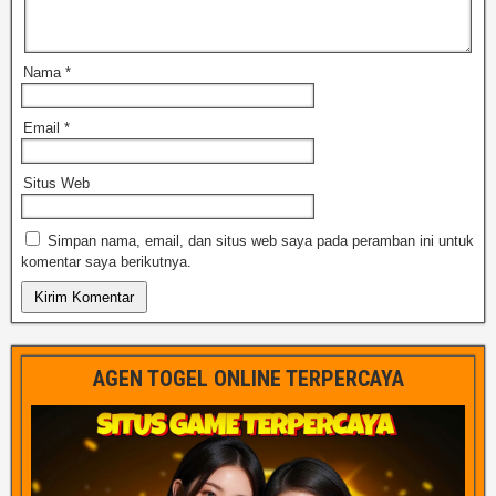
Nama
*
Email
*
Situs Web
Simpan nama, email, dan situs web saya pada peramban ini untuk
komentar saya berikutnya.
AGEN TOGEL ONLINE TERPERCAYA