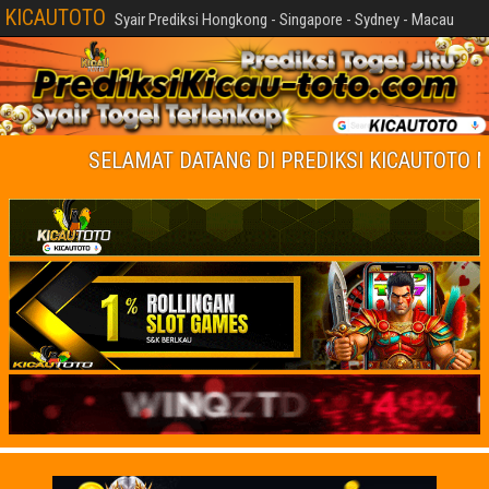
KICAUTOTO
Syair Prediksi Hongkong - Singapore - Sydney - Macau
SELAMAT DATANG DI PREDIKSI KICAUTOTO MENYE