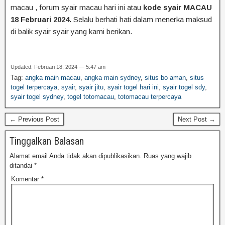
macau , forum syair macau hari ini atau
kode syair MACAU
18 Februari 2024.
Selalu berhati hati dalam menerka maksud
di balik syair syair yang kami berikan.
Updated: Februari 18, 2024 — 5:47 am
Tag:
angka main macau
,
angka main sydney
,
situs bo aman
,
situs
togel terpercaya
,
syair
,
syair jitu
,
syair togel hari ini
,
syair togel sdy
,
syair togel sydney
,
togel totomacau
,
totomacau terpercaya
← Previous Post
Next Post →
Tinggalkan Balasan
Alamat email Anda tidak akan dipublikasikan.
Ruas yang wajib
ditandai
*
Komentar
*