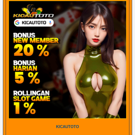
KICAUTOTO