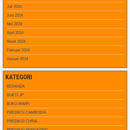
Juli 2024
Juni 2024
Mei 2024
April 2024
Maret 2024
Februari 2024
Januari 2024
KATEGORI
BERANDA
BUKTI JP
BUKU MIMPI
PREDIKSI CAMBODIA
PREDIKSI CHINA
PREDIKSI HONGKONG