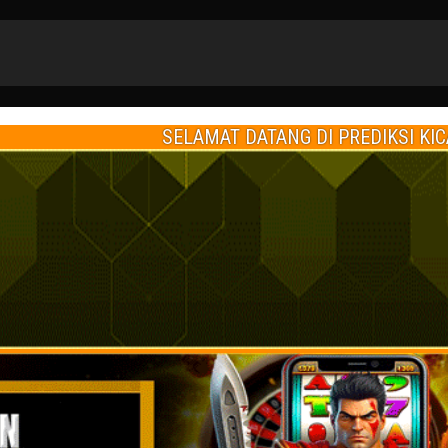
SELAMAT DATANG DI PREDIKSI KICAUTOTO M