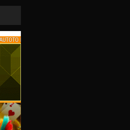
ENYEDIAKAN PREDIKSI TOGEL TER AKURAT SEPERTI PR