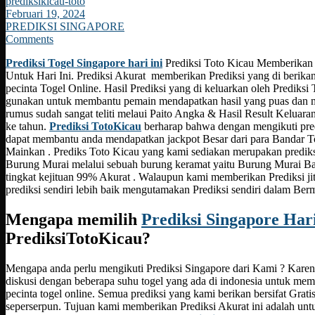
prediksikicau-toto
Februari 19, 2024
PREDIKSI SINGAPORE
Comments
Prediksi Togel Singapore hari ini
Prediksi Toto Kicau Memberikan 
Untuk Hari Ini. Prediksi Akurat memberikan Prediksi yang di berika
pecinta Togel Online. Hasil Prediksi yang di keluarkan oleh Prediks
gunakan untuk membantu pemain mendapatkan hasil yang puas dan 
rumus sudah sangat teliti melaui Paito Angka & Hasil Result Keluara
ke tahun.
Prediksi TotoKicau
berharap bahwa dengan mengikuti pred
dapat membantu anda mendapatkan jackpot Besar dari para Bandar T
Mainkan . Prediks Toto Kicau yang kami sediakan merupakan prediksi
Burung Murai melalui sebuah burung keramat yaitu Burung Murai 
tingkat kejituan 99% Akurat . Walaupun kami memberikan Prediksi jitu
prediksi sendiri lebih baik mengutamakan Prediksi sendiri dalam Be
Mengapa memilih
Prediksi Singapore Hari
PrediksiTotoKicau?
Mengapa anda perlu mengikuti Prediksi Singapore dari Kami ? Kare
diskusi dengan beberapa suhu togel yang ada di indonesia untuk memb
pecinta togel online. Semua prediksi yang kami berikan bersifat Grati
seperserpun. Tujuan kami memberikan Prediksi Akurat ini adalah un