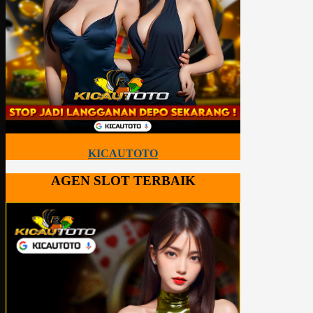
KICAUTOTO
AGEN SLOT TERBAIK