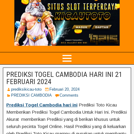
PREDIKSI TOGEL CAMBODIA HARI INI 21
FEBRUARI 2024
prediksikicau-toto
Februari 20, 2024
PREDIKSI CAMBODIA
Comments
Prediksi Togel Cambodia hari ini
Prediksi Toto Kicau
Memberikan Prediksi Togel Cambodia Untuk Hari Ini. Prediksi
Akurat memberikan Prediksi yang di berikan khusus untuk
seluruh pecinta Togel Online. Hasil Prediksi yang di keluarkan
oleh Prediksi Toto Kicau mampu di gunakan untuk membantu