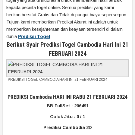
togel yang ada di indonesia untuk memberikan hasil terbaik
kepada pecinta togel online. Semua prediksi yang kami
berikan bersifat Gratis dan Tidak di pungut biaya seperserpun.
Tujuan kami memberikan Prediksi Akurat ini adalah untuk
memberikan kesejahteraan dan keayaan tersendiri di dalam
dunia
Prediksi Togel
Berikut Syair Prediksi Togel Cambodia Hari Ini 21
FEBRUARI
2024
PREDIKSI TOGEL CAMBODIA HARI INI 21 FEBRUARI 2024
PREDIKSI Cambodia HARI INI RABU 21 FEBRUARI
2024
BB FullSet : 206491
Colok Jitu : 0 / 1
Prediksi Cambodia 2D