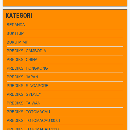
KATEGORI
BERANDA
BUKTI JP
BUKU MIMPI
PREDIKSI CAMBODIA
PREDIKSI CHINA
PREDIKSI HONGKONG
PREDIKSI JAPAN
PREDIKSI SINGAPORE
PREDIKSI SYDNEY
PREDIKSI TAIWAN
PREDIKSI TOTOMACAU
PREDIKSI TOTOMACAU 00:01
PREDIKSI TOTOMACAU 13:00