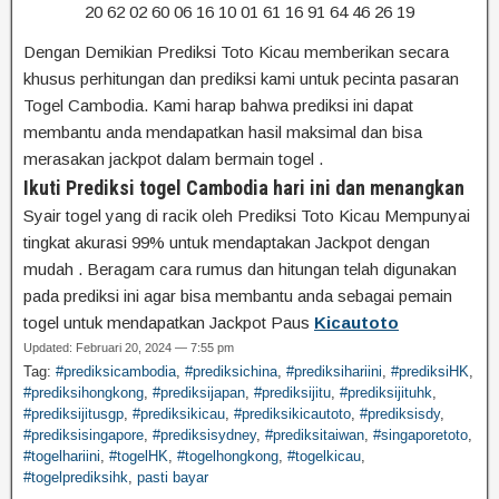
20 62 02 60 06 16 10 01 61 16 91 64 46 26 19
Dengan Demikian Prediksi Toto Kicau memberikan secara
khusus perhitungan dan prediksi kami untuk pecinta pasaran
Togel Cambodia. Kami harap bahwa prediksi ini dapat
membantu anda mendapatkan hasil maksimal dan bisa
merasakan jackpot dalam bermain togel .
Ikuti Prediksi togel Cambodia hari ini dan menangkan
Syair togel yang di racik oleh Prediksi Toto Kicau Mempunyai
tingkat akurasi 99% untuk mendaptakan Jackpot dengan
mudah . Beragam cara rumus dan hitungan telah digunakan
pada prediksi ini agar bisa membantu anda sebagai pemain
togel untuk mendapatkan Jackpot Paus
Kicautoto
Updated: Februari 20, 2024 — 7:55 pm
Tag:
#prediksicambodia
,
#prediksichina
,
#prediksihariini
,
#prediksiHK
,
#prediksihongkong
,
#prediksijapan
,
#prediksijitu
,
#prediksijituhk
,
#prediksijitusgp
,
#prediksikicau
,
#prediksikicautoto
,
#prediksisdy
,
#prediksisingapore
,
#prediksisydney
,
#prediksitaiwan
,
#singaporetoto
,
#togelhariini
,
#togelHK
,
#togelhongkong
,
#togelkicau
,
#togelprediksihk
,
pasti bayar