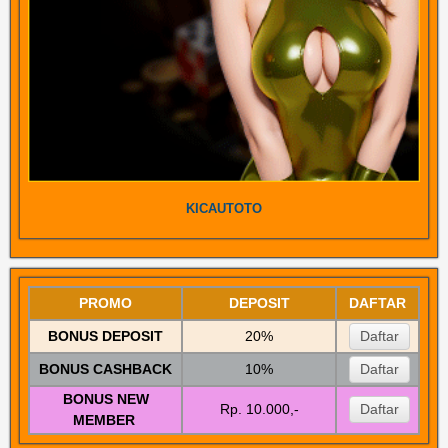
KICAUTOTO
PROMO
DEPOSIT
DAFTAR
BONUS DEPOSIT
20%
Daftar
BONUS CASHBACK
10%
Daftar
BONUS NEW
Rp. 10.000,-
Daftar
MEMBER