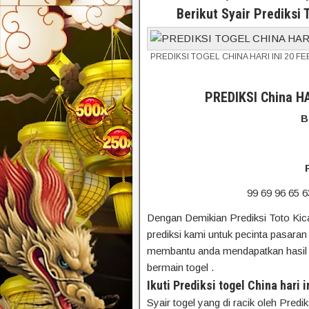
Berikut Syair Prediksi 
PREDIKSI TOGEL CHINA HARI INI 20 F
PREDIKSI China H
B
99 69 96 65 6
Dengan Demikian Prediksi Toto Kic
prediksi kami untuk pecinta pasaran
membantu anda mendapatkan hasil 
bermain togel .
Ikuti Prediksi togel China hari
Syair togel yang di racik oleh Pred