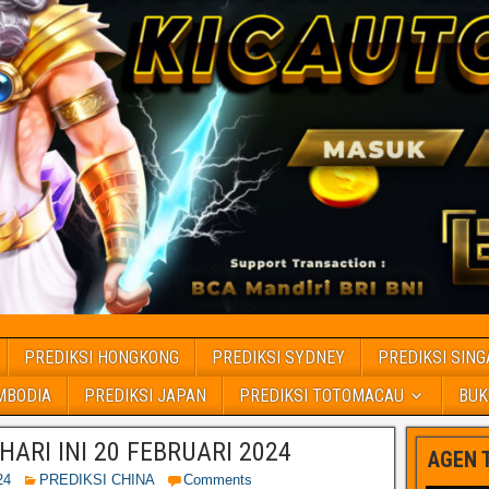
PREDIKSI HONGKONG
PREDIKSI SYDNEY
PREDIKSI SIN
MBODIA
PREDIKSI JAPAN
PREDIKSI TOTOMACAU
BUK
HARI INI 20 FEBRUARI 2024
AGEN 
24
PREDIKSI CHINA
Comments