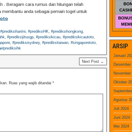
BO
 . Beragam cara rumus dan hitungan telah
CASH
isa membantu anda sebagai pemain togel untuk
BONU
toto
MEM
,
#prediksihariini
,
#prediksiHK
,
#prediksihongkong
,
uhk
,
#prediksijitusgp
,
#prediksikicau
,
#prediksikicautoto
,
gapore
,
#prediksisydney
,
#prediksitaiwan
,
#singaporetoto
,
ARSIP
gelprediksihk
Januari 20
Next Post →
Desember 
November 
Oktober 2
ikan.
Ruas yang wajib ditandai
*
September
Agustus 2
Juli 2024
Juni 2024
Mei 2024