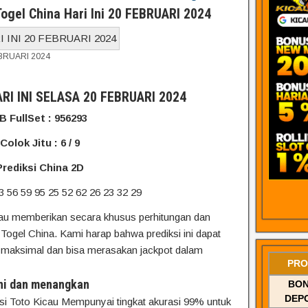
Togel China Hari Ini 20
FEBRUARI
2024
EBRUARI 2024
ARI INI SELASA 20
FEBRUARI
2024
B FullSet : 956293
Colok Jitu : 6 / 9
Prediksi China 2D
3 56 59 95 25 52 62 26 23 32 29
au memberikan secara khusus perhitungan dan
 Togel China. Kami harap bahwa prediksi ini dapat
maksimal dan bisa merasakan jackpot dalam
PR
 ini dan menangkan
BO
DEP
iksi Toto Kicau Mempunyai tingkat akurasi 99% untuk