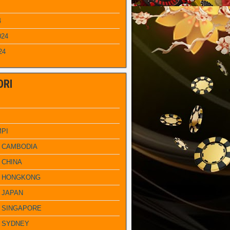
4
024
24
ORI
PI
I CAMBODIA
 CHINA
I HONGKONG
 JAPAN
I SINGAPORE
I SYDNEY