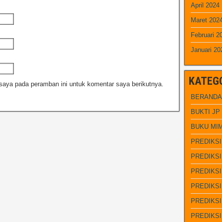
April 2024
Maret 202
Februari 2
Januari 20
KATEG
saya pada peramban ini untuk komentar saya berikutnya.
BERANDA
BUKTI JP
BUKU MIM
PREDIKS
PREDIKSI
PREDIKS
PREDIKSI
PREDIKS
PREDIKS