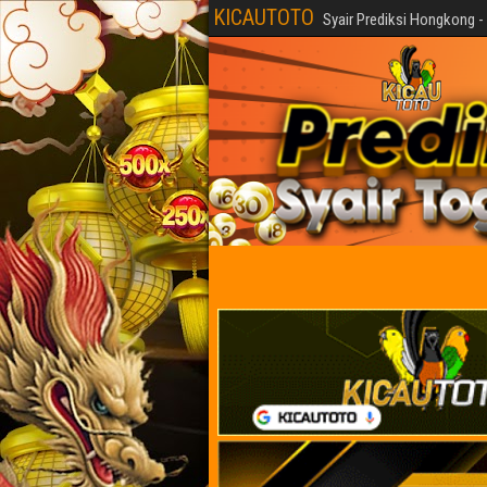
KICAUTOTO
Syair Prediksi Hongkong -