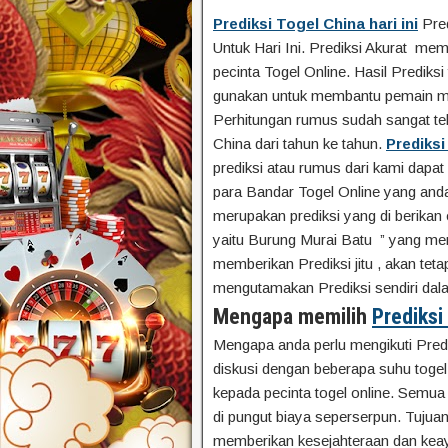
Prediksi Togel China hari ini
Pred
Untuk Hari Ini. Prediksi Akurat mem
pecinta Togel Online. Hasil Prediks
gunakan untuk membantu pemain me
Perhitungan rumus sudah sangat teli
China dari tahun ke tahun.
Prediks
prediksi atau rumus dari kami dap
para Bandar Togel Online yang and
merupakan prediksi yang di berikan
yaitu Burung Murai Batu ” yang me
memberikan Prediksi jitu , akan tetapi
mengutamakan Prediksi sendiri da
Mengapa memilih
Prediksi 
Mengapa anda perlu mengikuti Predi
diskusi dengan beberapa suhu togel
kepada pecinta togel online. Semua 
di pungut biaya seperserpun. Tujuan
memberikan kesejahteraan dan keay