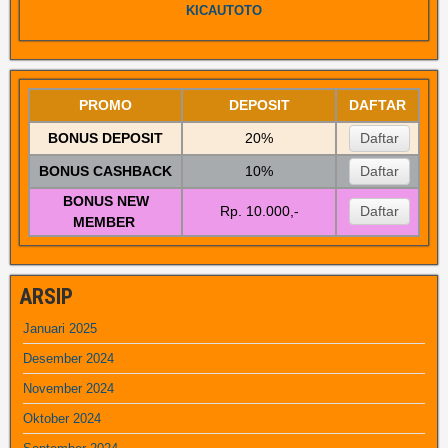
KICAUTOTO
PROMO
DEPOSIT
DAFTAR
BONUS DEPOSIT
20%
Daftar
BONUS CASHBACK
10%
Daftar
BONUS NEW
Rp. 10.000,-
Daftar
MEMBER
ARSIP
Januari 2025
Desember 2024
November 2024
Oktober 2024