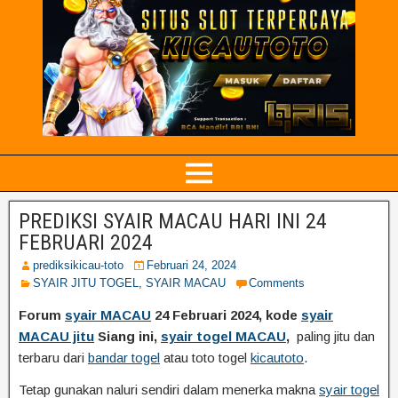
PREDIKSI SYAIR MACAU HARI INI 24
FEBRUARI 2024
prediksikicau-toto
Februari 24, 2024
SYAIR JITU TOGEL
,
SYAIR MACAU
Comments
Forum
syair MACAU
24 Februari 2024, kode
syair
MACAU jitu
Siang ini,
syair togel MACAU
,
paling jitu dan
terbaru dari
bandar togel
atau toto togel
kicautoto
.
Tetap gunakan naluri sendiri dalam menerka makna
syair togel