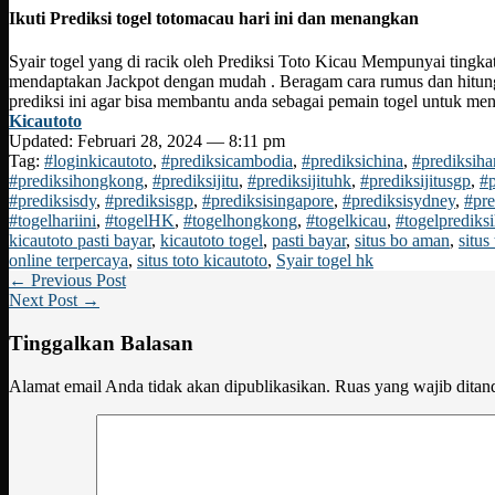
Ikuti Prediksi togel totomacau hari ini dan menangkan
Syair togel yang di racik oleh Prediksi Toto Kicau Mempunyai tingka
mendaptakan Jackpot dengan mudah . Beragam cara rumus dan hitun
prediksi ini agar bisa membantu anda sebagai pemain togel untuk me
Kicautoto
Updated: Februari 28, 2024 — 8:11 pm
Tag:
#loginkicautoto
,
#prediksicambodia
,
#prediksichina
,
#prediksihar
#prediksihongkong
,
#prediksijitu
,
#prediksijituhk
,
#prediksijitusgp
,
#p
#prediksisdy
,
#prediksisgp
,
#prediksisingapore
,
#prediksisydney
,
#pre
#togelhariini
,
#togelHK
,
#togelhongkong
,
#togelkicau
,
#togelprediks
kicautoto pasti bayar
,
kicautoto togel
,
pasti bayar
,
situs bo aman
,
situs
online terpercaya
,
situs toto kicautoto
,
Syair togel hk
← Previous Post
Next Post →
Tinggalkan Balasan
Alamat email Anda tidak akan dipublikasikan.
Ruas yang wajib ditan