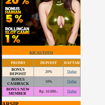
KICAUTOTO
PROMO
DEPOSIT
DAFTAR
BONUS
20%
Daftar
DEPOSIT
BONUS
10%
Daftar
CASHBACK
BONUS NEW
Rp. 10.000,-
Daftar
MEMBER
ARSIP