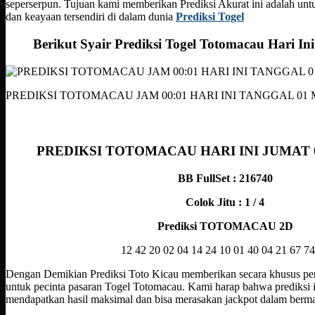
seperserpun. Tujuan kami memberikan Prediksi Akurat ini adalah un
dan keayaan tersendiri di dalam dunia
Prediksi Togel
Berikut Syair Prediksi Togel Totomacau Hari 
PREDIKSI TOTOMACAU JAM 00:01 HARI INI TANGGAL 01 
PREDIKSI TOTOMACAU HARI INI JUMAT 
BB FullSet : 216740
Colok Jitu : 1 / 4
Prediksi TOTOMACAU 2D
12 42 20 02 04 14 24 10 01 40 04 21 67 74
Dengan Demikian Prediksi Toto Kicau memberikan secara khusus per
untuk pecinta pasaran Togel Totomacau. Kami harap bahwa prediksi 
mendapatkan hasil maksimal dan bisa merasakan jackpot dalam bermai