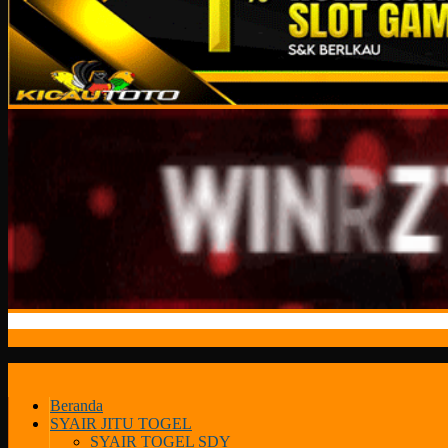
Beranda
SYAIR JITU TOGEL
SYAIR TOGEL SDY