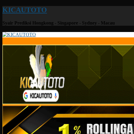
KICAUTOTO
Syair Prediksi Hongkong - Singapore - Sydney - Macau