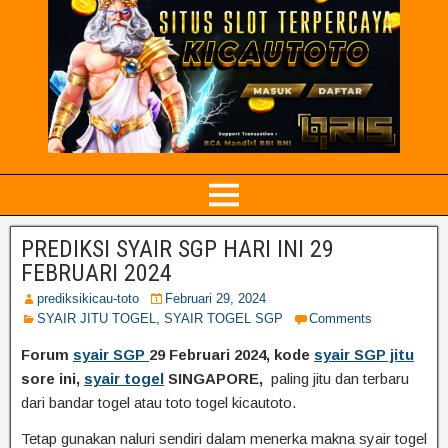
PREDIKSI SYAIR SGP HARI INI 29
FEBRUARI 2024
prediksikicau-toto
Februari 29, 2024
SYAIR JITU TOGEL
,
SYAIR TOGEL SGP
Comments
Forum
syair SGP
29 Februari 2024, kode
syair SGP jitu
sore ini,
syair togel
SINGAPORE,
paling jitu dan terbaru
dari bandar togel atau toto togel kicautoto.
Tetap gunakan naluri sendiri dalam menerka makna syair togel