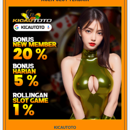
KICAUTOTO