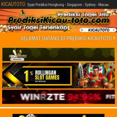
KICAUTOTO
Syair Prediksi Hongkong - Singapore - Sydney - Macau
SELAMAT DATANG DI PREDIKSI KICAUTOTO MENYED