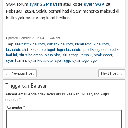
SGP, forum
syair SGP hari
ini atau
kode
syair SGP
29
Februari 2024.
Selalu berhati hati dalam menerka maksud di
balik syair syair yang kami berikan.
Updated: Februari 29, 2024 — 5:46 am
Tag:
alternatif kicautoto
,
daftar kicautoto
,
kicau toto
,
kicautoto
,
kicautoto slot
,
kicautoto togel
,
login kicautoto
,
prediksi gacor
,
prediksi
hari ini
,
situs bo aman
,
situs slot
,
situs togel terbaik
,
syair gacor
,
syair hari ini
,
syair kicautoto
,
syair sgp
,
syair togel sgp
← Previous Post
Next Post →
Tinggalkan Balasan
Alamat email Anda tidak akan dipublikasikan.
Ruas yang wajib
ditandai
*
Komentar
*