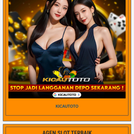
KICAUTOTO
AGEN SLOT TERBAIK