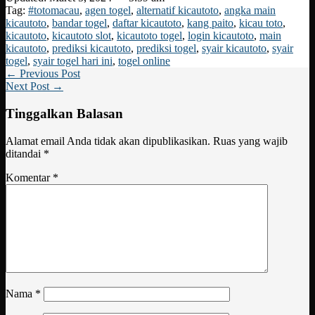
Tag:
#totomacau
,
agen togel
,
alternatif kicautoto
,
angka main
kicautoto
,
bandar togel
,
daftar kicautoto
,
kang paito
,
kicau toto
,
kicautoto
,
kicautoto slot
,
kicautoto togel
,
login kicautoto
,
main
kicautoto
,
prediksi kicautoto
,
prediksi togel
,
syair kicautoto
,
syair
togel
,
syair togel hari ini
,
togel online
← Previous Post
Next Post →
Tinggalkan Balasan
Alamat email Anda tidak akan dipublikasikan.
Ruas yang wajib
ditandai
*
Komentar
*
Nama
*