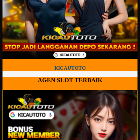
KICAUTOTO
AGEN SLOT TERBAIK