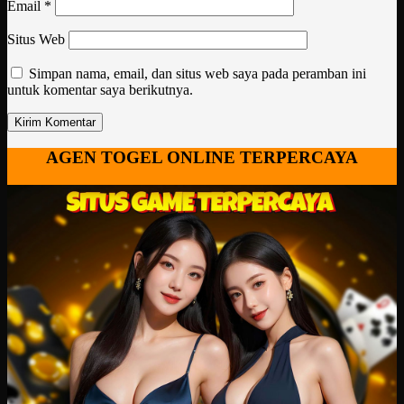
Email
*
Situs Web
Simpan nama, email, dan situs web saya pada peramban ini
untuk komentar saya berikutnya.
AGEN TOGEL ONLINE TERPERCAYA