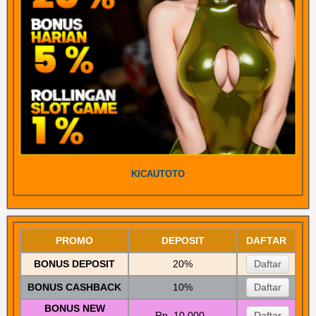
KICAUTOTO
PROMO
DEPOSIT
DAFTAR
BONUS DEPOSIT
20%
Daftar
BONUS CASHBACK
10%
Daftar
BONUS NEW
Rp. 10.000,-
Daftar