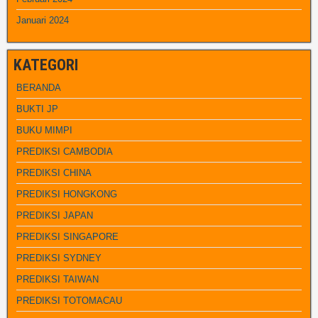
Januari 2024
KATEGORI
BERANDA
BUKTI JP
BUKU MIMPI
PREDIKSI CAMBODIA
PREDIKSI CHINA
PREDIKSI HONGKONG
PREDIKSI JAPAN
PREDIKSI SINGAPORE
PREDIKSI SYDNEY
PREDIKSI TAIWAN
PREDIKSI TOTOMACAU