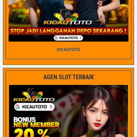
KICAUTOTO
AGEN SLOT TERBAIK