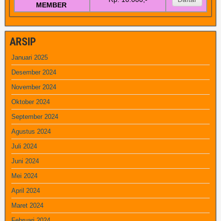
MEMBER
ARSIP
Januari 2025
Desember 2024
November 2024
Oktober 2024
September 2024
Agustus 2024
Juli 2024
Juni 2024
Mei 2024
April 2024
Maret 2024
Februari 2024