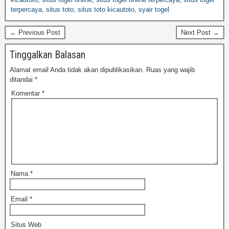
terpercaya
,
situs toto
,
situs toto kicautoto
,
syair togel
← Previous Post
Next Post →
Tinggalkan Balasan
Alamat email Anda tidak akan dipublikasikan.
Ruas yang wajib
ditandai
*
Komentar
*
Nama
*
Email
*
Situs Web