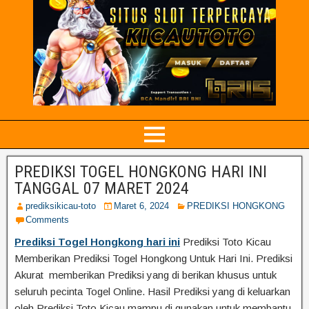
PREDIKSI TOGEL HONGKONG HARI INI
TANGGAL 07 MARET 2024
prediksikicau-toto
Maret 6, 2024
PREDIKSI HONGKONG
Comments
Prediksi Togel Hongkong hari ini
Prediksi Toto Kicau
Memberikan Prediksi Togel Hongkong Untuk Hari Ini. Prediksi
Akurat memberikan Prediksi yang di berikan khusus untuk
seluruh pecinta Togel Online. Hasil Prediksi yang di keluarkan
oleh Prediksi Toto Kicau mampu di gunakan untuk membantu