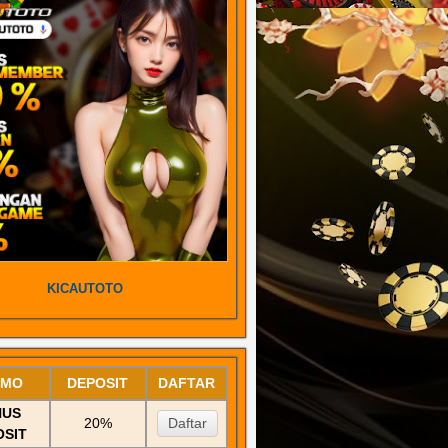
KICAUTOTO
OMO
DEPOSIT
DAFTAR
NUS
20%
Daftar
OSIT