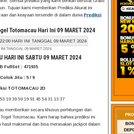
nline. Semua prediksi yang kami berikan bersifat Gratis
un. Tujuan kami memberikan Prediksi Akurat ini
aan dan keayaan tersendiri di dalam dunia
Prediksi
ogel Totomacau Hari Ini 09
MARET
2024
 INI TANGGAL 09 MARET 2024
RI INI SABTU 09 MARET 2024
B FullSet : 471935
Colok Jitu : 5 / 9
iksi TOTOMACAU 2D
 53 19 39 59 19 91 45 54 31 13 37
au memberikan secara khusus perhitungan dan
PR
n Togel Totomacau. Kami harap bahwa prediksi ini
BO
hasil maksimal dan bisa merasakan jackpot dalam
DEP