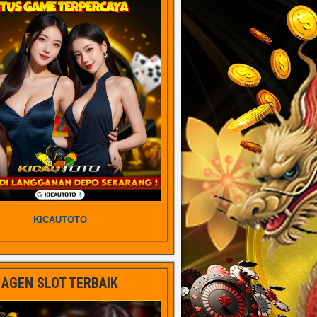
KICAUTOTO
AGEN SLOT TERBAIK