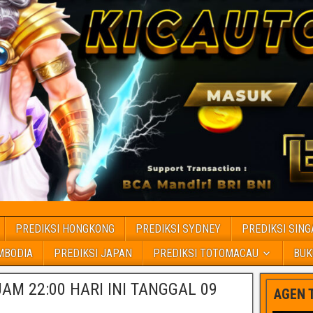
PREDIKSI HONGKONG
PREDIKSI SYDNEY
PREDIKSI SIN
MBODIA
PREDIKSI JAPAN
PREDIKSI TOTOMACAU
BUK
AM 22:00 HARI INI TANGGAL 09
AGEN 