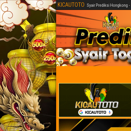
KICAUTOTO
Syair Prediksi Hongkong -