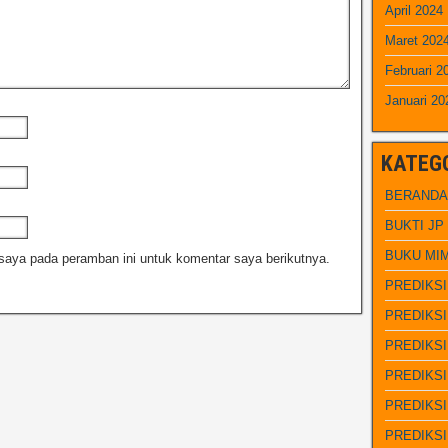
April 2024
Maret 202
Februari 2
Januari 20
KATEG
BERANDA
BUKTI JP
BUKU MIM
saya pada peramban ini untuk komentar saya berikutnya.
PREDIKS
PREDIKSI
PREDIKS
PREDIKSI
PREDIKS
PREDIKS