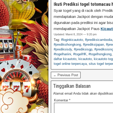
Ikuti Prediksi togel totomacau 
Syair togel yang di racik oleh Pred
mendaptakan Jackpot dengan mudah
digunakan pada prediksi ini agar b
mendapatkan Jackpot Paus
Kicau
Updated: Maret 8, 2024 — 9:20 pm
Tag:
#loginkicautoto
,
#prediksicambodia
#prediksihongkong
,
#prediksijapan
,
#pred
#prediksisdy
,
#prediksisgp
,
#prediksisin
#togelhariini
,
#togelHK
,
#togelhongkong
daftar kicautoto
,
kicautoto
,
kicautoto tog
togel online terpercaya
,
situs togel terp
← Previous Post
Tinggalkan Balasan
Alamat email Anda tidak akan dipublikas
Komentar
*