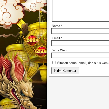
Nama
*
Email
*
Situs Web
Simpan nama, email, dan situs web 