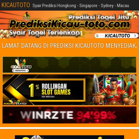
KICAUTOTO
Syair Prediksi Hongkong - Singapore - Sydney - Macau
MAT DATANG DI PREDIKSI KICAUTOTO MENYEDIAKAN PRE