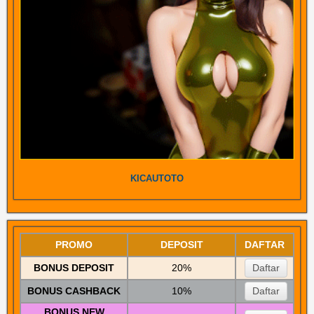
KICAUTOTO
PROMO
DEPOSIT
DAFTAR
BONUS DEPOSIT
20%
Daftar
BONUS CASHBACK
10%
Daftar
BONUS NEW