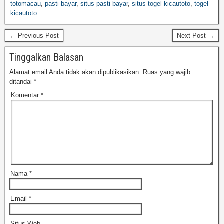
totomacau
,
pasti bayar
,
situs pasti bayar
,
situs togel kicautoto
,
togel
kicautoto
← Previous Post
Next Post →
Tinggalkan Balasan
Alamat email Anda tidak akan dipublikasikan.
Ruas yang wajib
ditandai
*
Komentar
*
Nama
*
Email
*
Situs Web