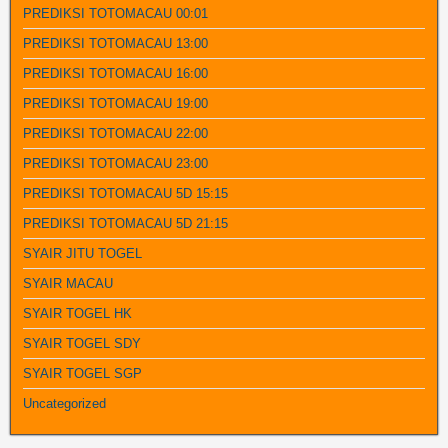
PREDIKSI TOTOMACAU 00:01
PREDIKSI TOTOMACAU 13:00
PREDIKSI TOTOMACAU 16:00
PREDIKSI TOTOMACAU 19:00
PREDIKSI TOTOMACAU 22:00
PREDIKSI TOTOMACAU 23:00
PREDIKSI TOTOMACAU 5D 15:15
PREDIKSI TOTOMACAU 5D 21:15
SYAIR JITU TOGEL
SYAIR MACAU
SYAIR TOGEL HK
SYAIR TOGEL SDY
SYAIR TOGEL SGP
Uncategorized