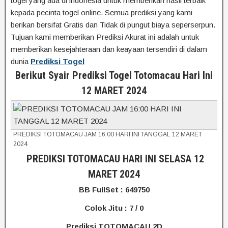
togel yang ada di indonesia untuk memberikan hasil terbaik
kepada pecinta togel online. Semua prediksi yang kami
berikan bersifat Gratis dan Tidak di pungut biaya seperserpun.
Tujuan kami memberikan Prediksi Akurat ini adalah untuk
memberikan kesejahteraan dan keayaan tersendiri di dalam
dunia
Prediksi Togel
Berikut Syair Prediksi Togel Totomacau Hari Ini
12 MARET
2024
PREDIKSI TOTOMACAU JAM 16:00 HARI INI TANGGAL 12 MARET
2024
PREDIKSI TOTOMACAU HARI INI SELASA 12
MARET
2024
BB FullSet : 649750
Colok Jitu : 7 / 0
Prediksi TOTOMACAU 2D