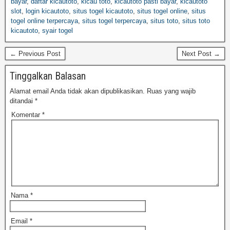
bayar
,
daftar kicautoto
,
kicau toto
,
kicautoto pasti bayar
,
kicautoto
slot
,
login kicautoto
,
situs togel kicautoto
,
situs togel online
,
situs
togel online terpercaya
,
situs togel terpercaya
,
situs toto
,
situs toto
kicautoto
,
syair togel
← Previous Post
Next Post →
Tinggalkan Balasan
Alamat email Anda tidak akan dipublikasikan.
Ruas yang wajib
ditandai
*
Komentar
*
Nama
*
Email
*