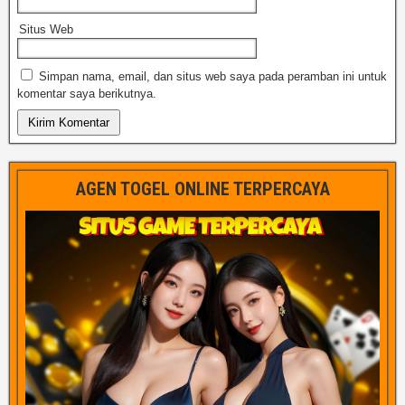
Situs Web
Simpan nama, email, dan situs web saya pada peramban ini untuk
komentar saya berikutnya.
AGEN TOGEL ONLINE TERPERCAYA