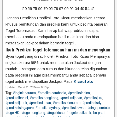
50 59 75 90 70 05 79 97 09 95 04 40 54 45
Dengan Demikian Prediksi Toto Kicau memberikan secara
khusus perhitungan dan prediksi kami untuk pecinta pasaran
Togel Totomacau. Kami harap bahwa prediksi ini dapat
membantu anda mendapatkan hasil maksimal dan bisa
merasakan jackpot dalam bermain togel .
Ikuti Prediksi togel totomacau hari ini dan menangkan
Syair togel yang di racik oleh Prediksi Toto Kicau Mempunyai
tingkat akurasi 99% untuk mendaptakan Jackpot dengan
mudah . Beragam cara rumus dan hitungan telah digunakan
pada prediksi ini agar bisa membantu anda sebagai pemain
togel untuk mendapatkan Jackpot Paus
Kicautoto
Updated: Maret 11, 2024 — 8:13 pm
Tag:
#loginkicautoto
,
#prediksicambodia
,
#prediksichina
,
#prediksihariini
,
#prediksihongkong
,
#prediksijapan
,
#prediksijitu
,
#prediksijituhk
,
#prediksikicau
,
#prediksikicautoto
,
#prediksisdy
,
#prediksisingapore
,
#prediksisydney
,
#prediksitaiwan
,
#singaporetoto
,
#togelHK
,
#togelhongkong
,
#togelkicau
,
#togelprediksihk
,
bo pasti