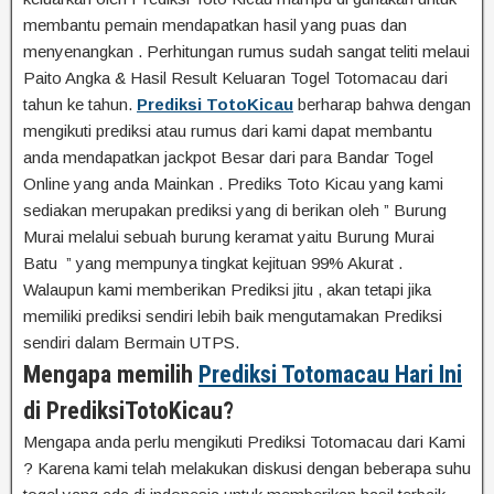
membantu pemain mendapatkan hasil yang puas dan
menyenangkan . Perhitungan rumus sudah sangat teliti melaui
Paito Angka & Hasil Result Keluaran Togel Totomacau dari
tahun ke tahun.
Prediksi TotoKicau
berharap bahwa dengan
mengikuti prediksi atau rumus dari kami dapat membantu
anda mendapatkan jackpot Besar dari para Bandar Togel
Online yang anda Mainkan . Prediks Toto Kicau yang kami
sediakan merupakan prediksi yang di berikan oleh ” Burung
Murai melalui sebuah burung keramat yaitu Burung Murai
Batu ” yang mempunya tingkat kejituan 99% Akurat .
Walaupun kami memberikan Prediksi jitu , akan tetapi jika
memiliki prediksi sendiri lebih baik mengutamakan Prediksi
sendiri dalam Bermain UTPS.
Mengapa memilih
Prediksi Totomacau Hari Ini
di PrediksiTotoKicau?
Mengapa anda perlu mengikuti Prediksi Totomacau dari Kami
? Karena kami telah melakukan diskusi dengan beberapa suhu