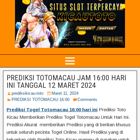
PREDIKSI TOTOMACAU JAM 16:00 HARI
INI TANGGAL 12 MARET 2024
prediksikicau-toto
Maret 11, 2024
PREDIKSI TOTOMACAU 16:00
Comments
Prediksi Togel Totomacau 16:00 hari ini
Prediksi Toto
Kicau Memberikan Prediksi Togel Totomacau Untuk Hari Ini.
Prediksi Akurat memberikan Prediksi yang di berikan khusus
untuk seluruh pecinta Togel Online. Hasil Prediksi yang di
keluarkan oleh Prediksi Toto Kicau mampu di gunakan untuk