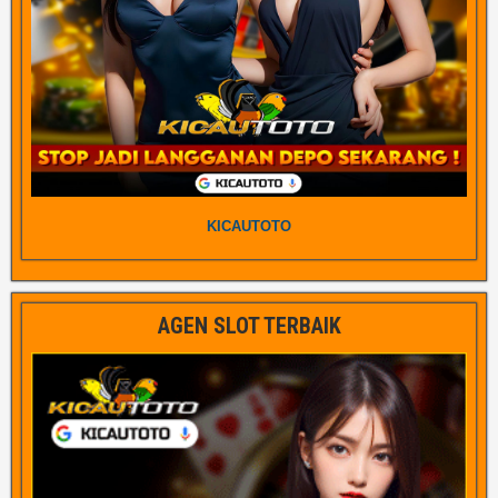
KICAUTOTO
AGEN SLOT TERBAIK