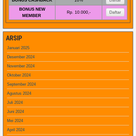
BONUS CASHBACK
10%
Daftar
BONUS NEW
Rp. 10.000,-
Daftar
MEMBER
ARSIP
Januari 2025
Desember 2024
November 2024
Oktober 2024
September 2024
Agustus 2024
Juli 2024
Juni 2024
Mei 2024
April 2024