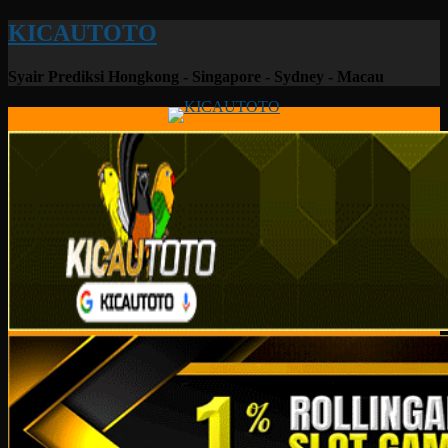
KICAUTOTO
Syair Prediksi Hongkong - Singapore - Sydney - Macau
SELAMAT DATANG DI PREDIKSI KICAUTOTO MENYEDI