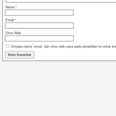
Nama
*
Email
*
Situs Web
Simpan nama, email, dan situs web saya pada peramban ini untuk ko