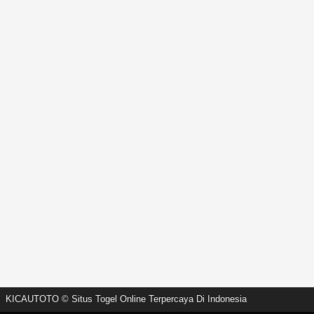
KICAUTOTO © Situs Togel Online Terpercaya Di Indonesia