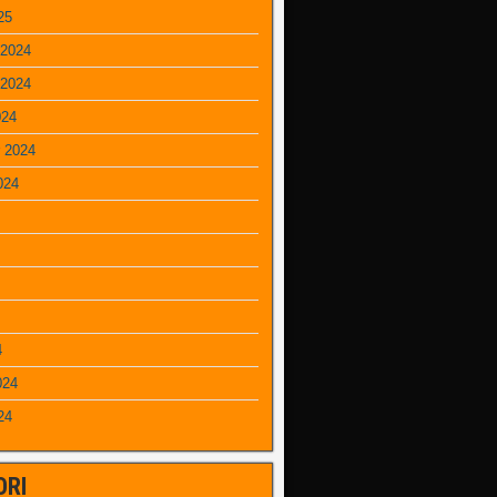
25
2024
2024
024
 2024
024
4
024
24
ORI