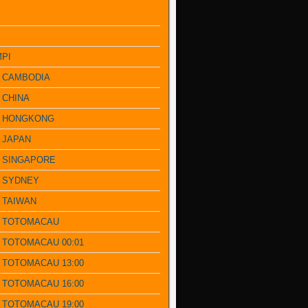
PI
I CAMBODIA
 CHINA
I HONGKONG
 JAPAN
I SINGAPORE
I SYDNEY
 TAIWAN
I TOTOMACAU
 TOTOMACAU 00:01
 TOTOMACAU 13:00
 TOTOMACAU 16:00
 TOTOMACAU 19:00