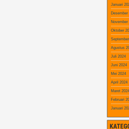
Januari 20
Desember 
November 
Oktober 2
September
Agustus 2
Juli 2024
Juni 2024
Mei 2024
April 2024
Maret 202
Februari 2
Januari 20
KATEG