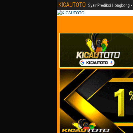
KICAUTOTO
Syair Prediksi Hongkong -