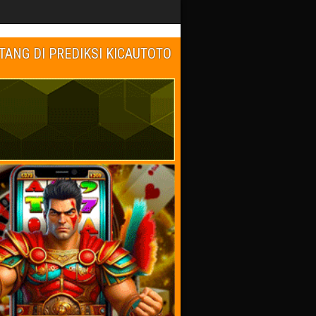
PREDIKSI KICAUTOTO MENYEDIAKAN PREDIKSI TOGEL TE