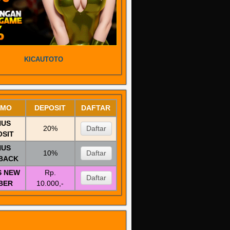
KICAUTOTO
OMO
DEPOSIT
DAFTAR
NUS
20%
Daftar
OSIT
NUS
10%
Daftar
BACK
S NEW
Rp.
Daftar
BER
10.000,-