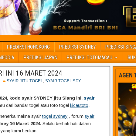
PREDIKSI HONGKONG
PREDIKSI SYDNEY
PREDIKSI SIN
MBODIA
PREDIKSI JAPAN
PREDIKSI TOTOMACAU
BUK
RI INI 16 MARET 2024
AGEN 
SYAIR JITU TOGEL
,
SYAIR TOGEL SDY
24, kode syair SYDNEY jitu Siang ini,
syair
baru dari bandar togel atau toto togel
kicautoto
.
m menerka makna syair
togel sydney
, forum
syair
dney 16 Maret 2024.
Selalu berhati hati dalam
yang kami berikan.