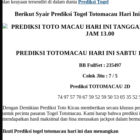
dan keayaan tersendiri di dalam dunia
Prediksi Togel
Berikut Syair Prediksi Togel Totomacau Hari 
PREDIKSI TOTOMACAU HARI INI SABTU 
BB FullSet : 235497
Colok Jitu : 7 / 5
Prediksi TOTOMACAU 2D
74 97 57 70 67 59 52 59 50 53 05 35 52 
Dengan Demikian Prediksi Toto Kicau memberikan secara khusus per
untuk pecinta pasaran Togel Totomacau. Kami harap bahwa prediksi 
mendapatkan hasil maksimal dan bisa merasakan jackpot dalam bermai
Ikuti Prediksi togel totomacau hari ini dan menangkan