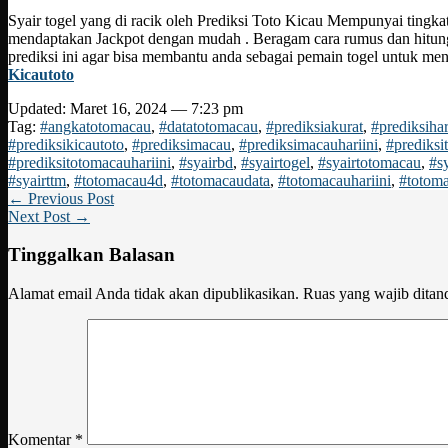
Syair togel yang di racik oleh Prediksi Toto Kicau Mempunyai tingka
mendaptakan Jackpot dengan mudah . Beragam cara rumus dan hitun
prediksi ini agar bisa membantu anda sebagai pemain togel untuk me
Kicautoto
Updated: Maret 16, 2024 — 7:23 pm
Tag:
#angkatotomacau
,
#datatotomacau
,
#prediksiakurat
,
#prediksihar
#prediksikicautoto
,
#prediksimacau
,
#prediksimacauhariini
,
#prediksi
#prediksitotomacauhariini
,
#syairbd
,
#syairtogel
,
#syairtotomacau
,
#s
#syairttm
,
#totomacau4d
,
#totomacaudata
,
#totomacauhariini
,
#totoma
← Previous Post
Next Post →
Tinggalkan Balasan
Alamat email Anda tidak akan dipublikasikan.
Ruas yang wajib ditan
Komentar
*