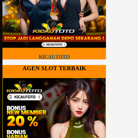
KICAUTOTO
AGEN SLOT TERBAIK