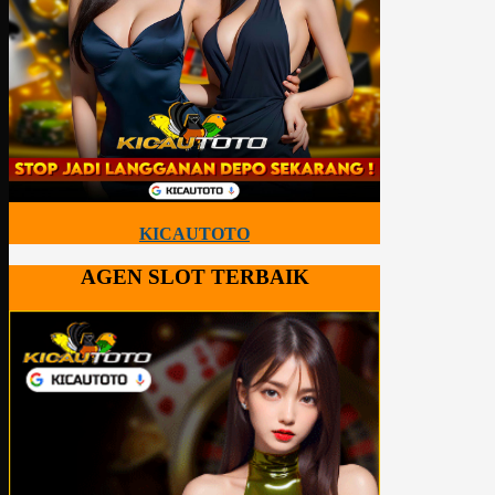
KICAUTOTO
AGEN SLOT TERBAIK