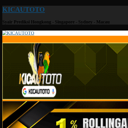
KICAUTOTO
Syair Prediksi Hongkong - Singapore - Sydney - Macau