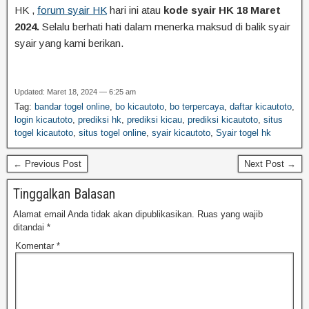
HK ,
forum syair HK
hari ini atau
kode syair HK 18 Maret
2024.
Selalu berhati hati dalam menerka maksud di balik syair
syair yang kami berikan.
Updated: Maret 18, 2024 — 6:25 am
Tag:
bandar togel online
,
bo kicautoto
,
bo terpercaya
,
daftar kicautoto
,
login kicautoto
,
prediksi hk
,
prediksi kicau
,
prediksi kicautoto
,
situs
togel kicautoto
,
situs togel online
,
syair kicautoto
,
Syair togel hk
← Previous Post
Next Post →
Tinggalkan Balasan
Alamat email Anda tidak akan dipublikasikan.
Ruas yang wajib
ditandai
*
Komentar
*