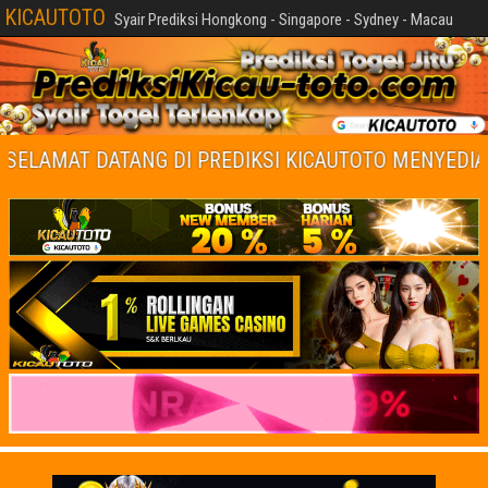
KICAUTOTO
Syair Prediksi Hongkong - Singapore - Sydney - Macau
AMAT DATANG DI PREDIKSI KICAUTOTO MENYEDIAKAN P