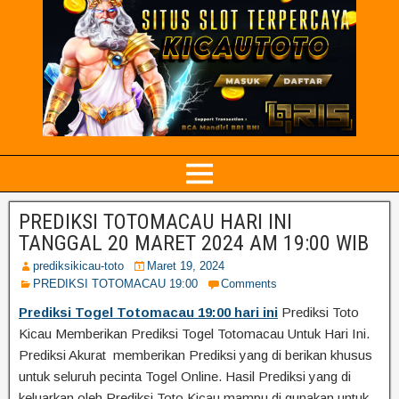
PREDIKSI TOTOMACAU HARI INI
TANGGAL 20 MARET 2024 AM 19:00 WIB
prediksikicau-toto
Maret 19, 2024
PREDIKSI TOTOMACAU 19:00
Comments
Prediksi Togel Totomacau 19:00 hari ini
Prediksi Toto
Kicau Memberikan Prediksi Togel Totomacau Untuk Hari Ini.
Prediksi Akurat memberikan Prediksi yang di berikan khusus
untuk seluruh pecinta Togel Online. Hasil Prediksi yang di
keluarkan oleh Prediksi Toto Kicau mampu di gunakan untuk