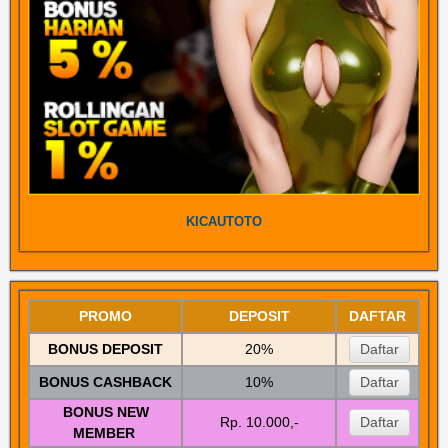
KICAUTOTO
PROMO
DEPOSIT
DAFTAR
BONUS DEPOSIT
20%
Daftar
BONUS CASHBACK
10%
Daftar
BONUS NEW
Rp. 10.000,-
Daftar
MEMBER