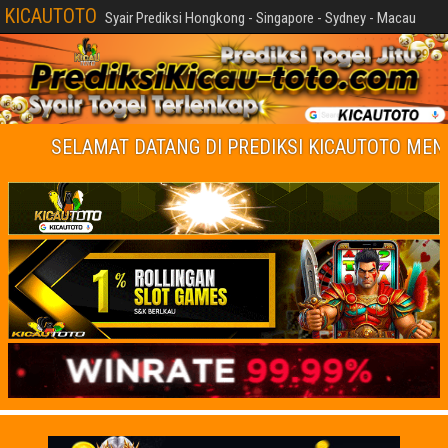
KICAUTOTO
Syair Prediksi Hongkong - Singapore - Sydney - Macau
SELAMAT DATANG DI PREDIKSI KICAUTOTO MENYEDIAK