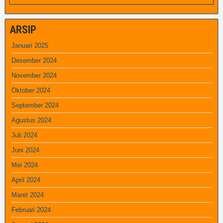
ARSIP
Januari 2025
Desember 2024
November 2024
Oktober 2024
September 2024
Agustus 2024
Juli 2024
Juni 2024
Mei 2024
April 2024
Maret 2024
Februari 2024