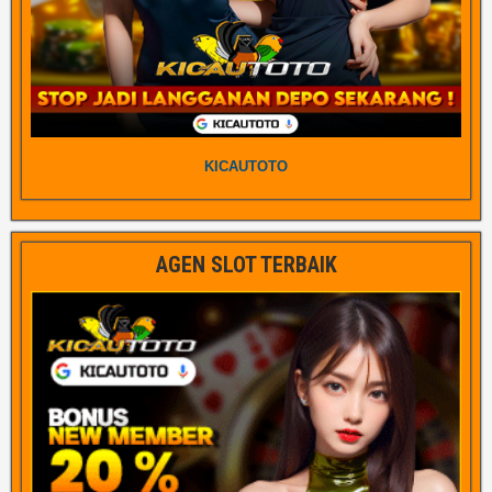
KICAUTOTO
AGEN SLOT TERBAIK