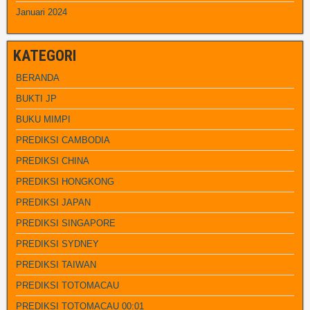
Januari 2024
KATEGORI
BERANDA
BUKTI JP
BUKU MIMPI
PREDIKSI CAMBODIA
PREDIKSI CHINA
PREDIKSI HONGKONG
PREDIKSI JAPAN
PREDIKSI SINGAPORE
PREDIKSI SYDNEY
PREDIKSI TAIWAN
PREDIKSI TOTOMACAU
PREDIKSI TOTOMACAU 00:01