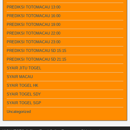
PREDIKSI TOTOMACAU 13:00
PREDIKSI TOTOMACAU 16:00
PREDIKSI TOTOMACAU 19:00
PREDIKSI TOTOMACAU 22:00
PREDIKSI TOTOMACAU 23:00
PREDIKSI TOTOMACAU 5D 15:15
PREDIKSI TOTOMACAU 5D 21:15
SYAIR JITU TOGEL
SYAIR MACAU
SYAIR TOGEL HK
SYAIR TOGEL SDY
SYAIR TOGEL SGP
Uncategorized