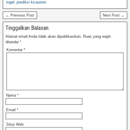
togel
,
prediksi kicautoto
← Previous Post
Next Post →
Tinggalkan Balasan
Alamat email Anda tidak akan dipublikasikan.
Ruas yang wajib
ditandai
*
Komentar
*
Nama
*
Email
*
Situs Web