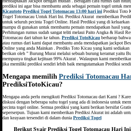
mendaptakan Jackpot dengan mudah . Beragam cara rumus dan hitun
prediksi ini agar bisa membantu anda sebagai pemain togel untuk me
Kicautoto
Prediksi Togel Totomacau 13:00 hari ini
Prediksi Toto 
Togel Totomacau Untuk Hari Ini. Prediksi Akurat memberikan Predik
untuk seluruh pecinta Togel Online. Hasil Prediksi yang di keluarkan
mampu di gunakan untuk membantu pemain mendapatkan hasil yang
Perhitungan rumus sudah sangat teliti melaui Paito Angka & Hasil Re
Totomacau dari tahun ke tahun.
Prediksi TotoKicau
berharap bahwa 
atau rumus dari kami dapat membantu anda mendapatkan jackpot Besa
Online yang anda Mainkan . Prediks Toto Kicau yang kami sediakan 
berikan oleh ” Burung Murai melalui sebuah burung keramat yaitu 
mempunya tingkat kejituan 99% Akurat . Walaupun kami memberikan Pr
jika memiliki prediksi sendiri lebih baik mengutamakan Prediksi sen
Mengapa memilih
Prediksi Totomacau Har
PrediksiTotoKicau?
Mengapa anda perlu mengikuti Prediksi Totomacau dari Kami ? Kare
diskusi dengan beberapa suhu togel yang ada di indonesia untuk memb
pecinta togel online. Semua prediksi yang kami berikan bersifat Grati
seperserpun. Tujuan kami memberikan Prediksi Akurat ini adalah un
dan keayaan tersendiri di dalam dunia
Prediksi Togel
Berikut Syair Prediksi Togel Totomacau Hari 