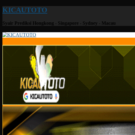
KICAUTOTO
Syair Prediksi Hongkong - Singapore - Sydney - Macau