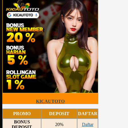
KICAUTOTO
PROMO
DEPOSIT
DAFTAR
BONUS
20%
Daftar
DEPOSIT