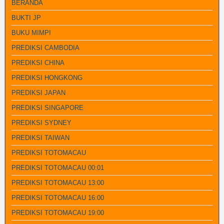
BERANDA
BUKTI JP
BUKU MIMPI
PREDIKSI CAMBODIA
PREDIKSI CHINA
PREDIKSI HONGKONG
PREDIKSI JAPAN
PREDIKSI SINGAPORE
PREDIKSI SYDNEY
PREDIKSI TAIWAN
PREDIKSI TOTOMACAU
PREDIKSI TOTOMACAU 00:01
PREDIKSI TOTOMACAU 13:00
PREDIKSI TOTOMACAU 16:00
PREDIKSI TOTOMACAU 19:00