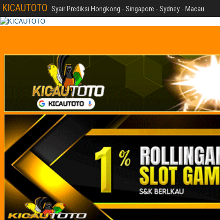
KICAUTOTO
Syair Prediksi Hongkong - Singapore - Sydney - Macau