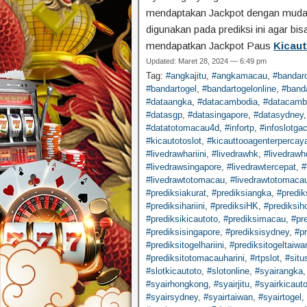
mendaptakan Jackpot dengan mudah
digunakan pada prediksi ini agar b
mendapatkan Jackpot Paus
Kicau
Updated: Maret 28, 2024 — 6:49 pm
Tag:
#angkajitu
,
#angkamacau
,
#bandaro
#bandartogel
,
#bandartogelonline
,
#banda
#dataangka
,
#datacambodia
,
#datacamb
#datasgp
,
#datasingapore
,
#datasydney
#datatotomacau4d
,
#infortp
,
#infoslotgac
#kicautotoslot
,
#kicauttooagenterpercay
#livedrawhariini
,
#livedrawhk
,
#livedraw
#livedrawsingapore
,
#livedrawtercepat
,
#
#livedrawtotomacau
,
#livedrawtotomaca
#prediksiakurat
,
#prediksiangka
,
#predik
#prediksihariini
,
#prediksiHK
,
#prediksi
#prediksikicautoto
,
#prediksimacau
,
#pr
#prediksisingapore
,
#prediksisydney
,
#pr
#prediksitogelhariini
,
#prediksitogeltaiwa
#prediksitotomacauharini
,
#rtpslot
,
#situ
#slotkicautoto
,
#slotonline
,
#syairangka
#syairhongkong
,
#syairjitu
,
#syairkicaut
#syairsydney
,
#syairtaiwan
,
#syairtogel
,