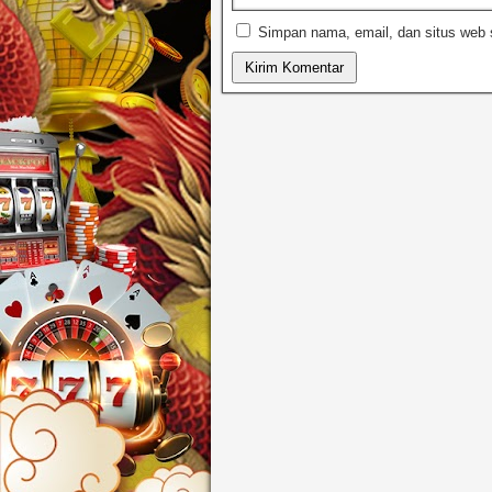
Simpan nama, email, dan situs web 