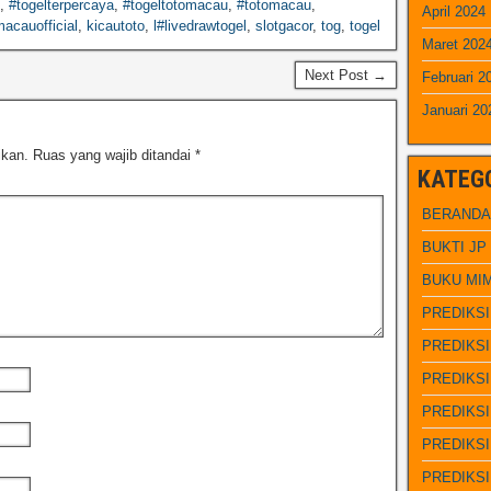
,
#togelterpercaya
,
#togeltotomacau
,
#totomacau
,
April 2024
macauofficial
,
kicautoto
,
l#livedrawtogel
,
slotgacor
,
tog
,
togel
Maret 202
Next Post →
Februari 2
Januari 20
ikan.
Ruas yang wajib ditandai
*
KATEG
BERANDA
BUKTI JP
BUKU MIM
PREDIKS
PREDIKSI
PREDIKS
PREDIKSI
PREDIKS
PREDIKS