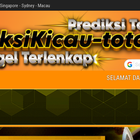
 Singapore - Sydney - Macau
SELAMAT DATANG DI PREDIK