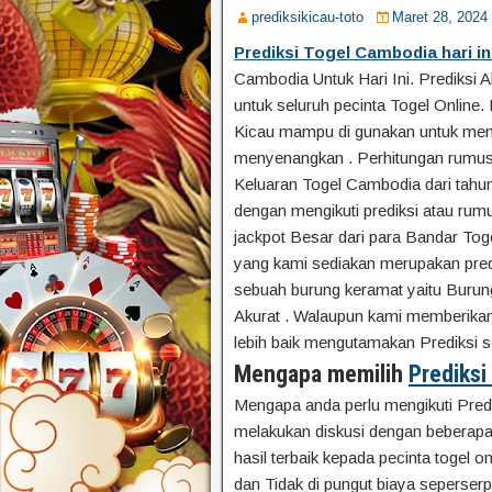
prediksikicau-toto
Maret 28, 2024
Prediksi Togel Cambodia hari in
Cambodia Untuk Hari Ini. Prediksi 
untuk seluruh pecinta Togel Online. 
Kicau mampu di gunakan untuk mem
menyenangkan . Perhitungan rumus s
Keluaran Togel Cambodia dari tahu
dengan mengikuti prediksi atau ru
jackpot Besar dari para Bandar Tog
yang kami sediakan merupakan predi
sebuah burung keramat yaitu Burun
Akurat . Walaupun kami memberikan Pre
lebih baik mengutamakan Prediksi 
Mengapa memilih
Prediksi
Mengapa anda perlu mengikuti Pred
melakukan diskusi dengan beberapa
hasil terbaik kepada pecinta togel o
dan Tidak di pungut biaya seperserp