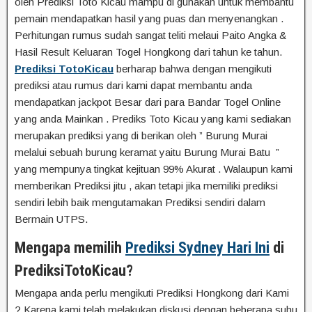
oleh Prediksi Toto Kicau mampu di gunakan untuk membantu
pemain mendapatkan hasil yang puas dan menyenangkan .
Perhitungan rumus sudah sangat teliti melaui Paito Angka &
Hasil Result Keluaran Togel Hongkong dari tahun ke tahun.
Prediksi TotoKicau
berharap bahwa dengan mengikuti
prediksi atau rumus dari kami dapat membantu anda
mendapatkan jackpot Besar dari para Bandar Togel Online
yang anda Mainkan . Prediks Toto Kicau yang kami sediakan
merupakan prediksi yang di berikan oleh ” Burung Murai
melalui sebuah burung keramat yaitu Burung Murai Batu ”
yang mempunya tingkat kejituan 99% Akurat . Walaupun kami
memberikan Prediksi jitu , akan tetapi jika memiliki prediksi
sendiri lebih baik mengutamakan Prediksi sendiri dalam
Bermain UTPS.
Mengapa memilih
Prediksi Sydney Hari Ini
di
PrediksiTotoKicau?
Mengapa anda perlu mengikuti Prediksi Hongkong dari Kami
? Karena kami telah melakukan diskusi dengan beberapa suhu