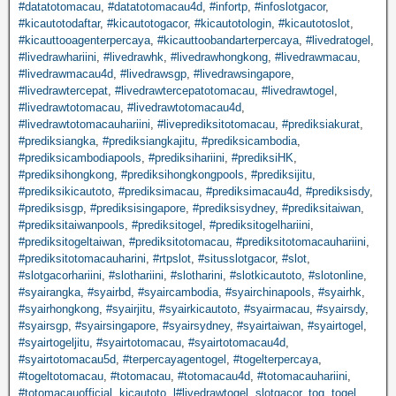
#datatotomacau
,
#datatotomacau4d
,
#infortp
,
#infoslotgacor
,
#kicautotodaftar
,
#kicautotogacor
,
#kicautotologin
,
#kicautotoslot
,
#kicauttooagenterpercaya
,
#kicauttoobandarterpercaya
,
#livedratogel
,
#livedrawhariini
,
#livedrawhk
,
#livedrawhongkong
,
#livedrawmacau
,
#livedrawmacau4d
,
#livedrawsgp
,
#livedrawsingapore
,
#livedrawtercepat
,
#livedrawtercepatotomacau
,
#livedrawtogel
,
#livedrawtotomacau
,
#livedrawtotomacau4d
,
#livedrawtotomacauhariini
,
#liveprediksitotomacau
,
#prediksiakurat
,
#prediksiangka
,
#prediksiangkajitu
,
#prediksicambodia
,
#prediksicambodiapools
,
#prediksihariini
,
#prediksiHK
,
#prediksihongkong
,
#prediksihongkongpools
,
#prediksijitu
,
#prediksikicautoto
,
#prediksimacau
,
#prediksimacau4d
,
#prediksisdy
,
#prediksisgp
,
#prediksisingapore
,
#prediksisydney
,
#prediksitaiwan
,
#prediksitaiwanpools
,
#prediksitogel
,
#prediksitogelhariini
,
#prediksitogeltaiwan
,
#prediksitotomacau
,
#prediksitotomacauhariini
,
#prediksitotomacauharini
,
#rtpslot
,
#situsslotgacor
,
#slot
,
#slotgacorhariini
,
#slothariini
,
#slotharini
,
#slotkicautoto
,
#slotonline
,
#syairangka
,
#syairbd
,
#syaircambodia
,
#syairchinapools
,
#syairhk
,
#syairhongkong
,
#syairjitu
,
#syairkicautoto
,
#syairmacau
,
#syairsdy
,
#syairsgp
,
#syairsingapore
,
#syairsydney
,
#syairtaiwan
,
#syairtogel
,
#syairtogeljitu
,
#syairtotomacau
,
#syairtotomacau4d
,
#syairtotomacau5d
,
#terpercayagentogel
,
#togelterpercaya
,
#togeltotomacau
,
#totomacau
,
#totomacau4d
,
#totomacauhariini
,
#totomacauofficial
,
kicautoto
,
l#livedrawtogel
,
slotgacor
,
tog
,
togel