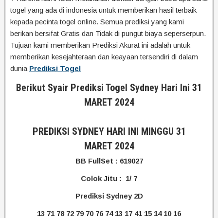
togel yang ada di indonesia untuk memberikan hasil terbaik
kepada pecinta togel online. Semua prediksi yang kami
berikan bersifat Gratis dan Tidak di pungut biaya seperserpun.
Tujuan kami memberikan Prediksi Akurat ini adalah untuk
memberikan kesejahteraan dan keayaan tersendiri di dalam
dunia
Prediksi Togel
Berikut Syair Prediksi Togel Sydney Hari Ini 31
MARET
2024
PREDIKSI SYDNEY HARI INI MINGGU 31
MARET
2024
BB FullSet : 619027
Colok Jitu : 1/ 7
Prediksi Sydney 2D
13 71 78 72 79 70 76 74 13 17 41 15 14 10 16