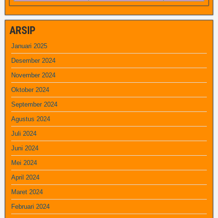
ARSIP
Januari 2025
Desember 2024
November 2024
Oktober 2024
September 2024
Agustus 2024
Juli 2024
Juni 2024
Mei 2024
April 2024
Maret 2024
Februari 2024