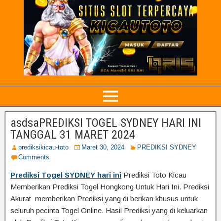
asdsaPREDIKSI TOGEL SYDNEY HARI INI
TANGGAL 31 MARET 2024
prediksikicau-toto
Maret 30, 2024
PREDIKSI SYDNEY
Comments
Prediksi Togel SYDNEY hari ini
Prediksi Toto Kicau
Memberikan Prediksi Togel Hongkong Untuk Hari Ini. Prediksi
Akurat memberikan Prediksi yang di berikan khusus untuk
seluruh pecinta Togel Online. Hasil Prediksi yang di keluarkan