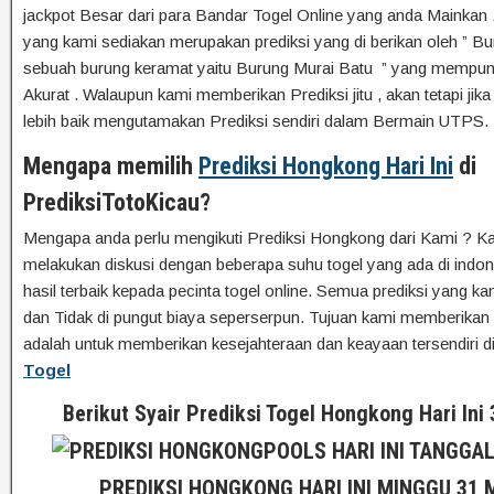
jackpot Besar dari para Bandar Togel Online yang anda Mainkan 
yang kami sediakan merupakan prediksi yang di berikan oleh ” Bu
sebuah burung keramat yaitu Burung Murai Batu ” yang mempuny
Akurat . Walaupun kami memberikan Prediksi jitu , akan tetapi jika 
lebih baik mengutamakan Prediksi sendiri dalam Bermain UTPS.
Mengapa memilih
Prediksi Hongkong Hari Ini
di
PrediksiTotoKicau?
Mengapa anda perlu mengikuti Prediksi Hongkong dari Kami ? Ka
melakukan diskusi dengan beberapa suhu togel yang ada di indo
hasil terbaik kepada pecinta togel online. Semua prediksi yang kam
dan Tidak di pungut biaya seperserpun. Tujuan kami memberikan P
adalah untuk memberikan kesejahteraan dan keayaan tersendiri d
Togel
Berikut Syair Prediksi Togel Hongkong Hari Ini
PREDIKSI HONGKONG HARI INI MINGGU 31