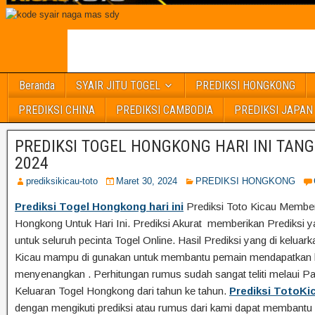
Beranda
SYAIR JITU TOGEL
PREDIKSI HONGKONG
PREDIKSI CHINA
PREDIKSI CAMBODIA
PREDIKSI JAPAN
PREDIKSI TOGEL HONGKONG HARI INI TAN
2024
prediksikicau-toto
Maret 30, 2024
PREDIKSI HONGKONG
Prediksi Togel Hongkong hari ini
Prediksi Toto Kicau Member
Hongkong Untuk Hari Ini. Prediksi Akurat memberikan Prediksi y
untuk seluruh pecinta Togel Online. Hasil Prediksi yang di keluark
Kicau mampu di gunakan untuk membantu pemain mendapatkan h
menyenangkan . Perhitungan rumus sudah sangat teliti melaui Pa
Keluaran Togel Hongkong dari tahun ke tahun.
Prediksi TotoKi
dengan mengikuti prediksi atau rumus dari kami dapat membant