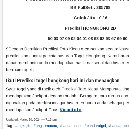
BB FullSet : 305768
Colok Jitu : 0 / 6
Prediksi HONGKONG 2D
50 03 07 09 02 04 01 08 68 62 63 67 69 60
9Dengan Demikian Prediksi Toto Kicau memberikan secara khus
prediksi kami untuk pecinta pasaran Togel Hongkong. Kami harap 
dapat membantu anda mendapatkan hasil maksimal dan bisa mer
bermain togel .
Ikuti Prediksi togel hongkong hari ini dan menangkan
Syair togel yang di racik oleh Prediksi Toto Kicau Mempunyai tin
mendaptakan Jackpot dengan mudah . Beragam cara rumus dan h
digunakan pada prediksi ini agar bisa membantu anda sebagai pe
mendapatkan Jackpot Paus
Kicautoto
Updated: Maret 30, 2024 — 7:13 pm
Tag:
#angkajitu
,
#angkamacau
,
#bandaronline
,
#bandarotgel
,
#bandartepe