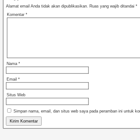
Alamat email Anda tidak akan dipublikasikan.
Ruas yang wajib ditandai
*
Komentar
*
Nama
*
Email
*
Situs Web
Simpan nama, email, dan situs web saya pada peramban ini untuk ko