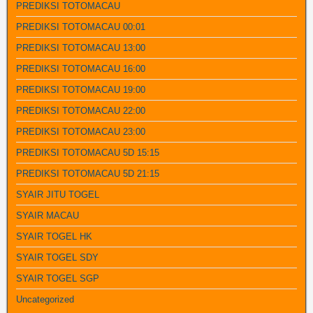
PREDIKSI TOTOMACAU
PREDIKSI TOTOMACAU 00:01
PREDIKSI TOTOMACAU 13:00
PREDIKSI TOTOMACAU 16:00
PREDIKSI TOTOMACAU 19:00
PREDIKSI TOTOMACAU 22:00
PREDIKSI TOTOMACAU 23:00
PREDIKSI TOTOMACAU 5D 15:15
PREDIKSI TOTOMACAU 5D 21:15
SYAIR JITU TOGEL
SYAIR MACAU
SYAIR TOGEL HK
SYAIR TOGEL SDY
SYAIR TOGEL SGP
Uncategorized