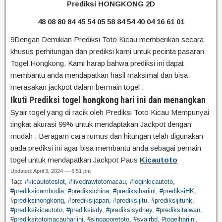
Prediksi HONGKONG 2D
48 08 80 84 45 54 05 58 84 54 40 04 16 61 01
9Dengan Demikian Prediksi Toto Kicau memberikan secara
khusus perhitungan dan prediksi kami untuk pecinta pasaran
Togel Hongkong. Kami harap bahwa prediksi ini dapat
membantu anda mendapatkan hasil maksimal dan bisa
merasakan jackpot dalam bermain togel .
Ikuti Prediksi togel hongkong hari ini dan menangkan
Syair togel yang di racik oleh Prediksi Toto Kicau Mempunyai
tingkat akurasi 99% untuk mendaptakan Jackpot dengan
mudah . Beragam cara rumus dan hitungan telah digunakan
pada prediksi ini agar bisa membantu anda sebagai pemain
togel untuk mendapatkan Jackpot Paus
Kicautoto
Updated: April 3, 2024 — 6:51 pm
Tag:
#kicautotoslot
,
#livedrawtotomacau
,
#loginkicautoto
,
#prediksicambodia
,
#prediksichina
,
#prediksihariini
,
#prediksiHK
,
#prediksihongkong
,
#prediksijapan
,
#prediksijitu
,
#prediksijituhk
,
#prediksikicautoto
,
#prediksisdy
,
#prediksisydney
,
#prediksitaiwan
,
#prediksitotomacauhariini
,
#singaporetoto
,
#syairbd
,
#togelhariini
,