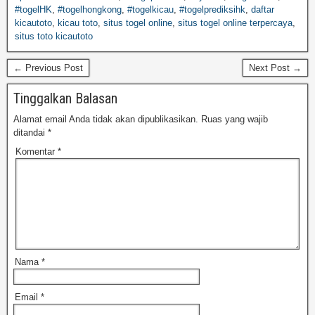
#togelHK
,
#togelhongkong
,
#togelkicau
,
#togelprediksihk
,
daftar
kicautoto
,
kicau toto
,
situs togel online
,
situs togel online terpercaya
,
situs toto kicautoto
← Previous Post
Next Post →
Tinggalkan Balasan
Alamat email Anda tidak akan dipublikasikan.
Ruas yang wajib
ditandai
*
Komentar
*
Nama
*
Email
*