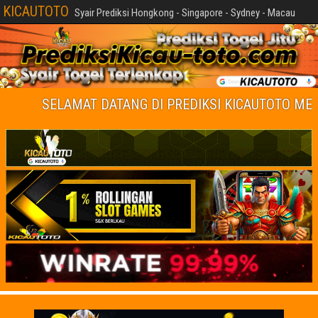
KICAUTOTO
Syair Prediksi Hongkong - Singapore - Sydney - Macau
SELAMAT DATANG DI PREDIKSI KICAUTOTO MENYEDIA