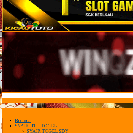
Beranda
SYAIR JITU TOGEL
SYAIR TOGEL SDY