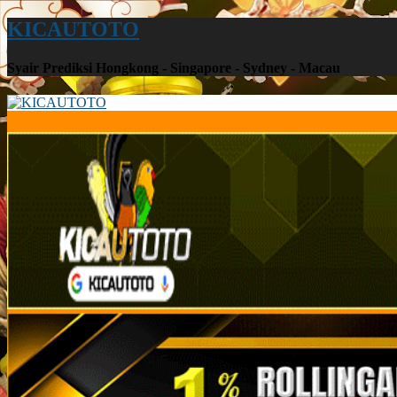
KICAUTOTO
Syair Prediksi Hongkong - Singapore - Sydney - Macau