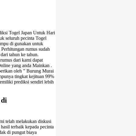
iksi Togel Japan Untuk Hari
uk seluruh pecinta Togel
mampu di gunakan untuk
 Perhitungan rumus sudah
dari tahun ke tahun.
rumus dari kami dapat
nline yang anda Mainkan .
berikan oleh ” Burung Murai
punya tingkat kejituan 99%
miliki prediksi sendiri lebih
di
mi telah melakukan diskusi
asil terbaik kepada pecinta
dak di pungut biaya