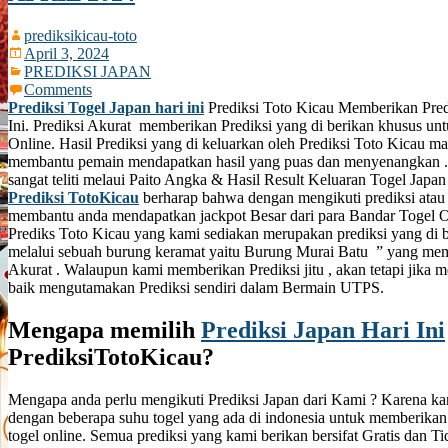
prediksikicau-toto
April 3, 2024
PREDIKSI JAPAN
Comments
Prediksi Togel Japan hari ini
Prediksi Toto Kicau Memberikan Pred
Ini. Prediksi Akurat memberikan Prediksi yang di berikan khusus unt
Online. Hasil Prediksi yang di keluarkan oleh Prediksi Toto Kicau 
membantu pemain mendapatkan hasil yang puas dan menyenangkan .
sangat teliti melaui Paito Angka & Hasil Result Keluaran Togel Japan 
Prediksi TotoKicau
berharap bahwa dengan mengikuti prediksi atau 
membantu anda mendapatkan jackpot Besar dari para Bandar Togel O
Prediks Toto Kicau yang kami sediakan merupakan prediksi yang di 
melalui sebuah burung keramat yaitu Burung Murai Batu ” yang mem
Akurat . Walaupun kami memberikan Prediksi jitu , akan tetapi jika me
baik mengutamakan Prediksi sendiri dalam Bermain UTPS.
Mengapa memilih
Prediksi Japan Hari Ini
PrediksiTotoKicau?
Mengapa anda perlu mengikuti Prediksi Japan dari Kami ? Karena ka
dengan beberapa suhu togel yang ada di indonesia untuk memberikan h
togel online. Semua prediksi yang kami berikan bersifat Gratis dan Ti