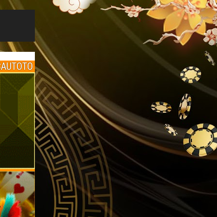
AKAN PREDIKSI TOGEL TER AKURAT SEPERTI PREDIKSI