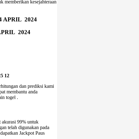
tuk memberikan kesejahteraan
 04 APRIL
2024
PRIL
2024
25 12
hitungan dan prediksi kami
dapat membantu anda
n togel .
t akurasi 99% untuk
gan telah digunakan pada
ndapatkan Jackpot Paus